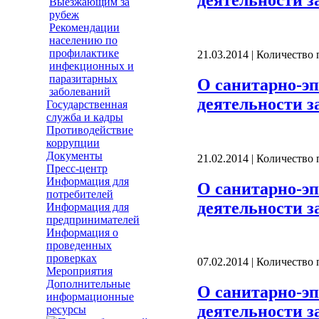
Выезжающим за
рубеж
Рекомендации
населению по
профилактике
21.03.2014 | Количество
инфекционных и
паразитарных
О санитарно-эп
заболеваний
деятельности за
Государственная
служба и кадры
Противодействие
коррупции
Документы
21.02.2014 | Количество
Пресс-центр
Информация для
О санитарно-эп
потребителей
деятельности за
Информация для
предпринимателей
Информация о
проведенных
проверках
07.02.2014 | Количество
Мероприятия
Дополнительные
О санитарно-эп
информационные
деятельности за
ресурсы