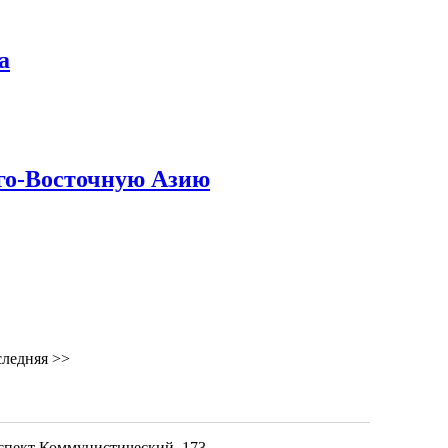
а
го-Восточную Азию
ледняя
>>
оспект Коммунистический, 173