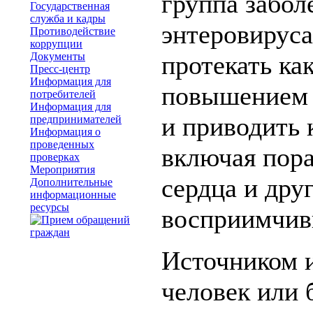
группа забо
Государственная
служба и кадры
энтеровирус
Противодействие
коррупции
Документы
протекать ка
Пресс-центр
Информация для
повышением 
потребителей
Информация для
и приводить 
предпринимателей
Информация о
проведенных
включая пор
проверках
Мероприятия
сердца и дру
Дополнительные
информационные
ресурсы
восприимчив
Источником 
человек или