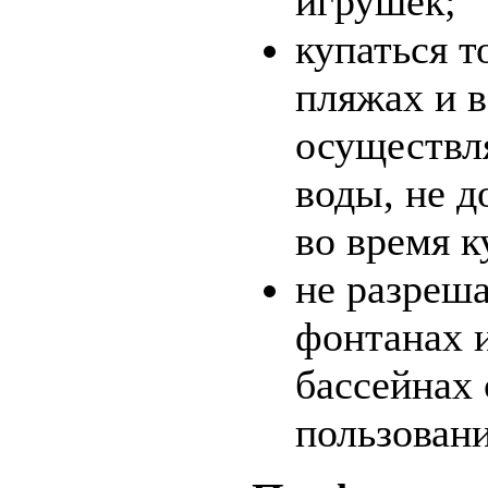
игрушек;
купаться т
пляжах и в
осуществля
воды, не д
во время к
не разреша
фонтанах 
бассейнах
пользовани