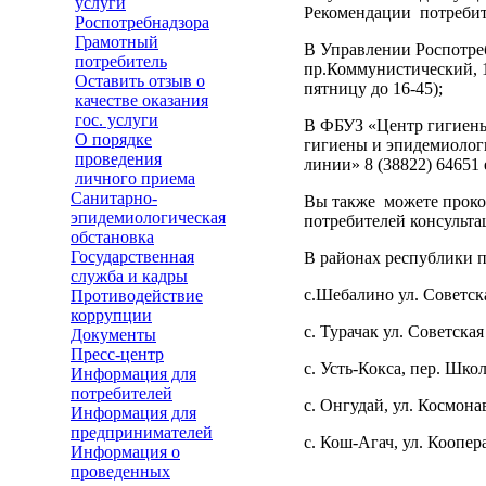
услуги
Рекомендации потребит
Роспотребнадзора
Грамотный
В Управлении Роспотреб
потребитель
пр.Коммунистический, 1
Оставить отзыв о
пятницу до 16-45);
качестве оказания
гос. услуги
В ФБУЗ «Центр гигиены
О порядке
гигиены и эпидемиологи
проведения
линии» 8 (38822) 64651 
личного приема
Санитарно-
Вы также можете прокон
эпидемиологическая
потребителей консульт
обстановка
Государственная
В районах республики п
служба и кадры
с.Шебалино ул. Советская
Противодействие
коррупции
с. Турачак ул. Советская 
Документы
Пресс-центр
с. Усть-Кокса, пер. Школ
Информация для
потребителей
с. Онгудай, ул. Космонав
Информация для
предпринимателей
с. Кош-Агач, ул. Коопера
Информация о
проведенных