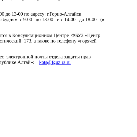
до 13-00 по адресу: г.Горно-Алтайск,
о будням с 9-00 до 13-00 и с 14-00 до 18-00 (в
ится в Консультационном Центре ФБУЗ «Центр
тический, 173, а также по телефону «горячей
рес электронной почты отдела защиты прав
еспублике Алтай»:
kots@fguz-ra.ru