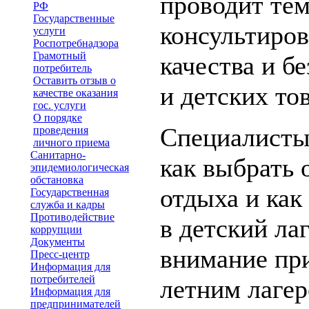
проводит тем
РФ
Государственные
консультиров
услуги
Роспотребнадзора
Грамотный
качества и б
потребитель
Оставить отзыв о
и детских то
качестве оказания
гос. услуги
О порядке
Специалисты 
проведения
личного приема
Санитарно-
как выбрать 
эпидемиологическая
обстановка
отдыха и как
Государственная
служба и кадры
Противодействие
в детский лаг
коррупции
Документы
внимание при
Пресс-центр
Информация для
потребителей
летним лагер
Информация для
предпринимателей