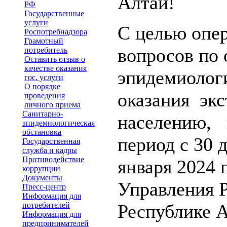
Алтай!
РФ
Государственные
услуги
С целью опе
Роспотребнадзора
Грамотный
вопросов по
потребитель
Оставить отзыв о
качестве оказания
эпидемиологи
гос. услуги
О порядке
оказания эк
проведения
личного приема
Санитарно-
населению, 
эпидемиологическая
обстановка
период с 30 
Государственная
служба и кадры
Противодействие
января 2024
коррупции
Документы
Управления 
Пресс-центр
Информация для
потребителей
Республике 
Информация для
предпринимателей