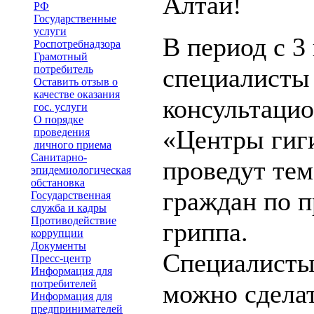
Алтай!
РФ
Государственные
услуги
В период с 3
Роспотребнадзора
Грамотный
потребитель
специалисты
Оставить отзыв о
качестве оказания
консультаци
гос. услуги
О порядке
«Центры гиг
проведения
личного приема
Санитарно-
проведут тем
эпидемиологическая
обстановка
граждан по 
Государственная
служба и кадры
Противодействие
гриппа.
коррупции
Документы
Специалисты
Пресс-центр
Информация для
потребителей
можно сделат
Информация для
предпринимателей