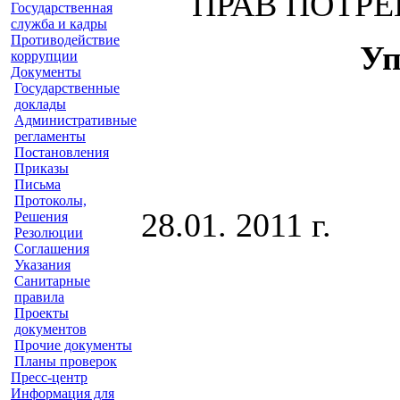
ПРАВ ПОТРЕ
Государственная
служба и кадры
Противодействие
Уп
коррупции
Документы
Государственные
доклады
Административные
регламенты
Постановления
Приказы
Письма
Протоколы,
28.01.
Решения
Резолюции
Соглашения
Указания
Санитарные
№
правила
Проекты
документов
Прочие документы
Планы проверок
Пресс-центр
Информация для