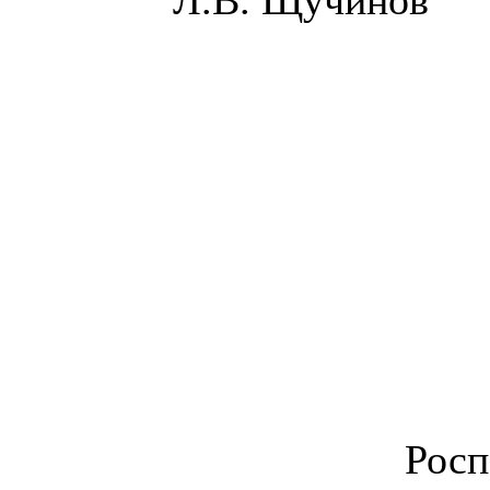
Л.В. Щучинов
Росп