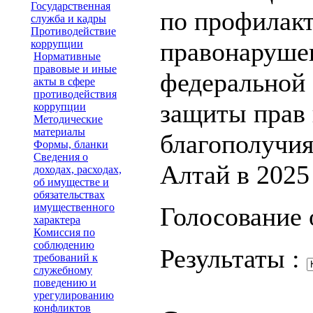
Государственная
по профилак
служба и кадры
Противодействие
правонаруше
коррупции
Нормативные
правовые и иные
федеральной 
акты в сфере
противодействия
защиты прав 
коррупции
Методические
материалы
благополучия
Формы, бланки
Сведения о
Алтай в 2025
доходах, расходах,
об имуществе и
обязательствах
имущественного
Голосование 
характера
Комиссия по
соблюдению
Результаты :
требований к
служебному
поведению и
урегулированию
конфликтов