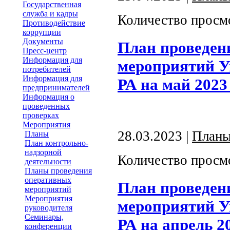
Государственная
служба и кадры
Количество просм
Противодействие
коррупции
Документы
План проведен
Пресс-центр
Информация для
мероприятий У
потребителей
Информация для
РА на май 2023
предпринимателей
Информация о
проведенных
проверках
Мероприятия
28.03.2023 |
План
Планы
План контрольно-
надзорной
Количество просм
деятельности
Планы проведения
оперативных
План проведен
мероприятий
Мероприятия
мероприятий У
руководителя
Семинары,
РА на апрель 2
конференции