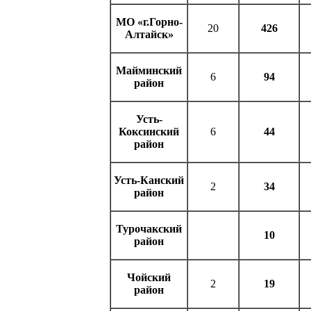
МО «г.Горно-
20
426
Алтайск»
Майминский
6
94
район
Усть-
Коксинский
6
44
район
Усть-Канский
2
34
район
Турочакский
10
район
Чойский
2
19
район