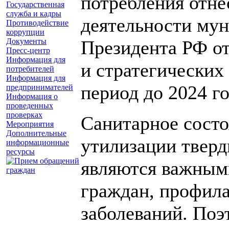
потребления отне
Государственная
служба и кадры
деятельности му
Противодействие
коррупции
Документы
Президента РФ от
Пресс-центр
Информация для
и стратегических
потребителей
Информация для
период до 2024 го
предпринимателей
Информация о
проведенных
проверках
Санитарное состо
Мероприятия
Дополнительные
утилизации твер
информационные
ресурсы
являются важным
граждан, профил
заболеваний. Поэ