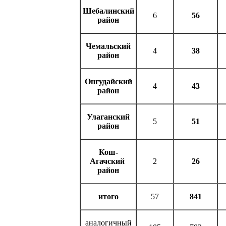
Шебалинский
6
56
район
Чемальский
4
38
район
Онгудайский
4
43
район
Улаганский
5
51
район
Кош-
Агачский
2
26
район
итого
57
841
аналогичный