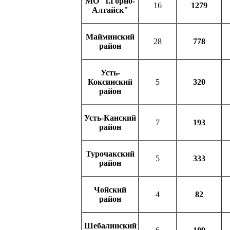
МО "г.Горно-
16
1279
Алтайск"
Майминский
28
778
район
Усть-
Коксинский
5
320
район
Усть-Канский
7
193
район
Турочакский
5
333
район
Чойский
4
82
район
Шебалинский