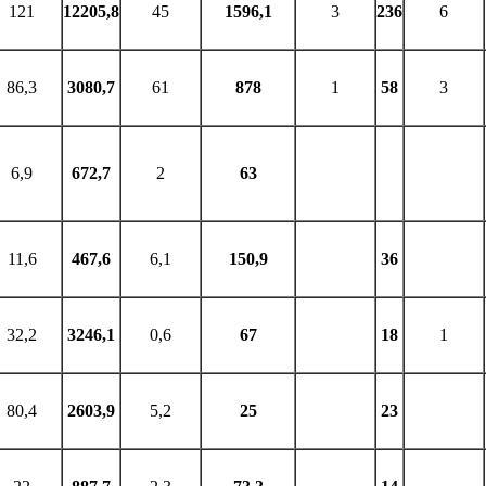
121
12205,8
45
1596,1
3
236
6
86,3
3080,7
61
878
1
58
3
6,9
672,7
2
63
11,6
467,6
6,1
150,9
36
32,2
3246,1
0,6
67
18
1
80,4
2603,9
5,2
25
23