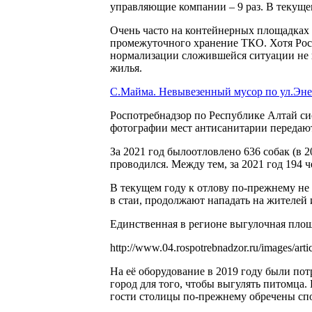
управляющие компании – 9 раз. В текущ
Очень часто на контейнерных площадках 
промежуточного хранение ТКО. Хотя Рос
нормализации сложившейся ситуации не 
жилья.
C.Майма. Невывезенный мусор по ул.Энерг
Роспотребнадзор по Республике Алтай си
фотографии мест антисанитарии передают
За 2021 год былоотловлено 636 собак (в 2
проводился. Между тем, за 2021 год 194 ч
В текущем году к отлову по-прежнему не 
в стаи, продолжают нападать на жителей 
Единственная в регионе выгулочная площа
http://www.04.rospotrebnadzor.ru/images/art
На её оборудование в 2019 году были пот
город для того, чтобы выгулять питомца.
гости столицы по-прежнему обречены спо