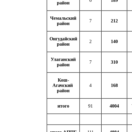
6
189
район
Чемальский
7
212
район
Онгудайский
2
140
район
Улаганский
7
310
район
Кош-
Агачский
4
168
район
итого
91
4004