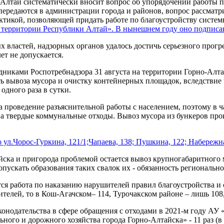
Алтай систематически вносит вопрос об упорядочении работы п
ередаются в администрации города и районов, вопрос рассматр
тикой, позволяющей придать работе по благоустройству систем
а территории Республики Алтай». В нынешнем году оно подписан
властей, надзорных органов удалось достичь серьезного прогре
ет не допускается.
дниками Роспотребнадзора 31 августа на территории Горно-Алта
 вывоза мусора и очистку контейнерных площадок, вследствие ч
 одного раза в сутки.
а проведение разъяснительной работы с населением, поэтому в ч
 твердые коммунальные отходы. Вывоз мусора из бункеров произ
л.Чорос-Гуркина, 121/1;Чапаева, 138; Пушкина, 122; Набережная,
ска и пригорода проблемой остается вывоз крупногабаритного 
пускать образования таких свалок их - обязанность региональн
я работа по наказанию нарушителей правил благоустройства и с
елей, то в Кош-Агачском– 114, Турочакском районе – лишь 108,
конодательства в сфере обращения с отходами в 2021-м году А
го и дорожного хозяйства города Горно-Алтайска» - 11 раз (в т