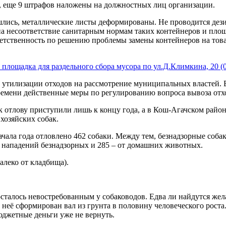
 еще 9 штрафов наложены на должностных лиц организации.
шлись, металлические листы деформированы. Не проводится дез
а несоответствие санитарным нормам таких контейнеров и пло
етственность по решению проблемы замены контейнеров на тов
площадка для раздельного сбора мусора по ул.Д.Климкина, 20 (0
и утилизации отходов на рассмотрение муниципальных властей.
ремени действенные меры по регулированию вопроса вывоза отх
 к отлову приступили лишь к концу года, а в Кош-Агачском район
 хозяйских собак.
ачала года отловлено 462 собаки. Между тем, безнадзорные соб
от нападений безнадзорных и 285 – от домашних животных.
алеко от кладбища).
 осталось невостребованным у собаководов. Едва ли найдутся же
г неё сформирован вал из грунта в половину человеческого рост
юджетные деньги уже не вернуть.