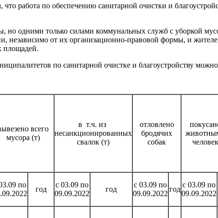
 что работа по обеспечению санитарной очистки и благоустрой
 но одними только силами коммунальных служб с уборкой мусор
ии, независимо от их организационно-правовой формы, и жителе
х площадей.
униципалитетов по санитарной очистке и благоустройству можн
в т.ч. из
отловлено
покусан
вывезено всего
несанкционированных
бродячих
животны
мусора (т)
свалок (т)
собак
челове
03.09 по
с 03.09 по
с 03.09 по
с 03.09 по
год
год
год
.09.2022
09.09.2022
09.09.2022
09.09.2022