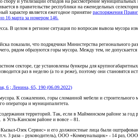
о сбору и утилизации отходов на рассмотрение муниципальных 
ивается в правительстве республики на еженедельных селекторн
ный характер является ежегодное принятие
распоряжения Правит
о 16 марта за номером 146.
сса. В целом в регионе ситуация по вопросам вывоза мусора и
йска показали, что подрядчики Министерства регионального раз
его, рядом образуются горы мусора. Между тем, не допускается 
астном секторе, где установлены бункеры для крупногабаритных
водится раз в неделю (а то и реже), поэтому они становятся ис
 6 ; Ленина, 65, 190 (06.09.2022)
мусора. К сожалению, горы сломанной мебели и строительного м
ого оператора и муниципалитета.
одержания территорий. Так, если в Майминском районе за год р
 в Усть-Канском районе и вовсе – 81.
У «Кызыл-Озек Сервис» и его должностные лица были оштрафова
.ч. 3 раза – руководитель), ООО «Коммунальщик» - 14 раз, ООО 