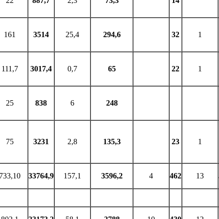
22
887,7
2,3
73,3
14
161
3514
25,4
294,6
32
1
111,7
3017,4
0,7
65
22
1
25
838
6
248
75
3231
2,8
135,3
23
1
733,10
33764,9
157,1
3596,2
4
462
13