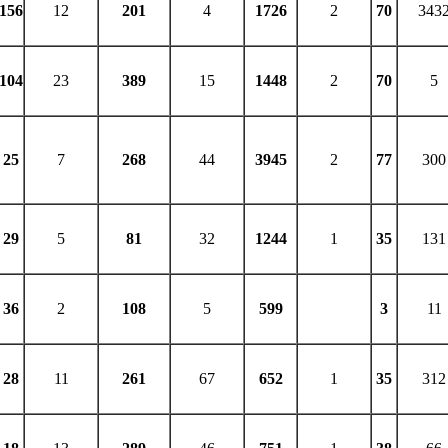
156
12
201
4
1726
2
70
343
104
23
389
15
1448
2
70
5
25
7
268
44
3945
2
77
300
29
5
81
32
1244
1
35
131
36
2
108
5
599
3
11
28
11
261
67
652
1
35
312