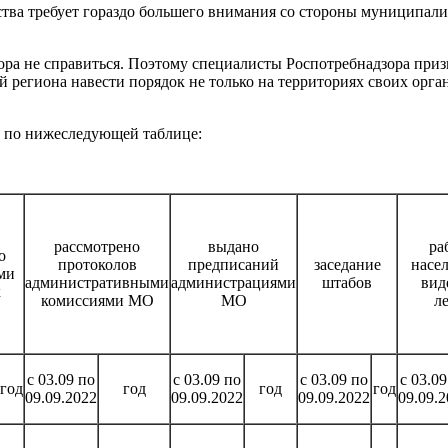
ства требует гораздо большего внимания со стороны муниципали
а не справиться. Поэтому специалисты Роспотребнадзора призы
й региона навести порядок не только на территориях своих орг
о по нижеследующей таблице:
рассмотрено
выдано
ра
о
протоколов
предписаний
заседание
насе
ми
административными
администрациями
штабов
вид
к
комиссиями МО
МО
л
с 03.09 по
с 03.09 по
с 03.09 по
с 03.09
год
год
год
год
09.09.2022
09.09.2022
09.09.2022
09.09.