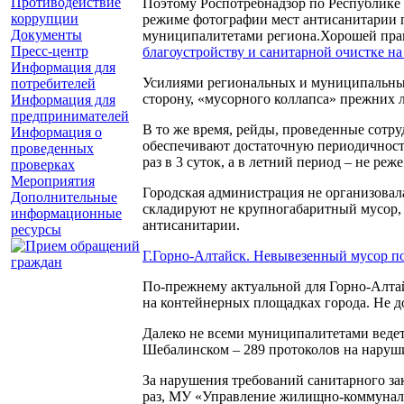
Противодействие
Поэтому Роспотребнадзор по Республике 
коррупции
режиме фотографии мест антисанитарии п
Документы
муниципалитетами региона.Хорошей прак
Пресс-центр
благоустройству и санитарной очистке н
Информация для
Усилиями региональных и муниципальных 
потребителей
сторону, «мусорного коллапса» прежних л
Информация для
предпринимателей
В то же время, рейды, проведенные сотру
Информация о
обеспечивают достаточную периодичность
проведенных
раз в 3 суток, а в летний период – не реже
проверках
Мероприятия
Городская администрация не организовал
Дополнительные
складируют не крупногабаритный мусор, а
информационные
антисанитарии.
ресурсы
Г.Горно-Алтайск. Невывезенный мусор по у
По-прежнему актуальной для Горно-Алтай
на контейнерных площадках города. Не до
Далеко не всеми муниципалитетами ведетс
Шебалинском – 289 протоколов на нарушит
За нарушения требований санитарного за
раз, МУ «Управление жилищно-коммунально