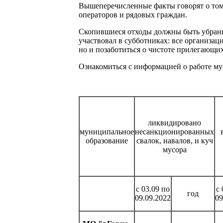
Вышеперечисленные факты говорят о том,
операторов и рядовых граждан.
Скопившиеся отходы должны быть убраны,
участвовал в субботниках: все организац
но и позаботиться о чистоте прилегающи
Ознакомиться с информацией о работе м
ликвидировано
муниципальное
несанкционированных
образование
свалок, навалов, и куч
мусора
с 03.09 по
с 
год
09.09.2022
09