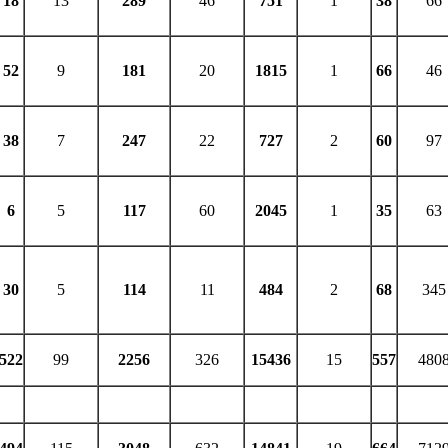
18
13
289
46
751
1
38
66
52
9
181
20
1815
1
66
46
38
7
247
22
727
2
60
97
6
5
117
60
2045
1
35
63
30
5
114
11
484
2
68
345
522
99
2256
326
15436
15
557
480