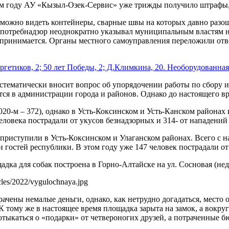
ем году АУ «Кызыл-Озек-Сервис» уже трижды получило штрафы,
можно видеть контейнеры, сварные швы на которых давно разо
потребнадзор неоднократно указывал муниципальным властям н
принимается. Органы местного самоуправления переложили отв
етиков, 2; 50 лет Победы, 2; Д.Климкина, 20. Необорудованная 
стематически вносит вопрос об упорядочении работы по сбору 
ся в администрации города и районов. Однако до настоящего в
020-м – 372), однако в Усть-Коксинском и Усть-Канском районах
еловека пострадали от укусов безнадзорных и 314- от нападений
приступили в Усть-Коксинском и Улаганском районах. Всего с н
и гостей республики. В этом году уже 147 человек пострадали 
дка для собак построена в Горно-Алтайске на ул. Сосновая (нед
icles/2022/vygulochnaya.jpg
рачены немалые деньги, однако, как нетрудно догадаться, место
 К тому же в настоящее время площадка зарыта на замок, а вокру
тыкаться о «подарки» от четвероногих друзей, а потраченные б