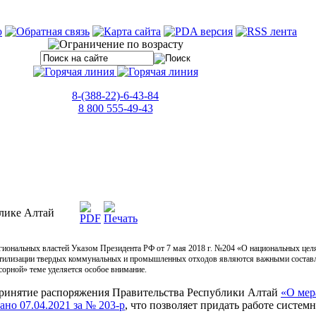
8-(388-22)-6-43-84
8 800 555-49-43
блике Алтай
гиональных властей Указом Президента РФ от 7 мая 2018 г. №204 «О национальных цел
ость утилизации твердых коммунальных и промышленных отходов являются важными сост
орной» теме уделяется особое внимание.
принятие распоряжения Правительства Республики Алтай
«О мер
но 07.04.2021 за № 203-р
, что позволяет придать работе систем