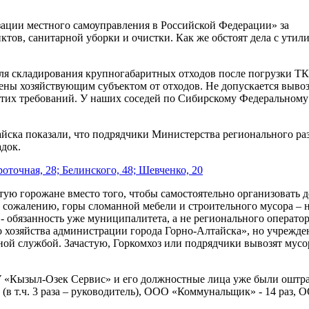
ции местного самоуправления в Российской Федерации» за
ов, санитарной уборки и очистки. Как же обстоят дела с утил
для складирования крупногабаритных отходов после погрузки Т
щены хозяйствующим субъектом от отходов. Не допускается выво
этих требований. У наших соседей по Сибирскому Федеральному
айска показали, что подрядчики Министерства регионального ра
док.
точная, 28; Белинского, 48; Шевченко, 20
тую горожане вместо того, чтобы самостоятельно организовать 
К сожалению, горы сломанной мебели и строительного мусора – 
- обязанность уже муниципалитета, а не регионального оператор
хозяйства администрации города Горно-Алтайска», но учрежде
рной службой. Зачастую, Горкомхоз или подрядчики вывозят мусо
 АУ «Кызыл-Озек Сервис» и его должностные лица уже были ошт
в т.ч. 3 раза – руководитель), ООО «Коммунальщик» - 14 раз, 