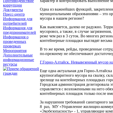
Противодействие
характер и контролировать выполнение м
коррупции
Одна из важнейших функций, закрепленн
Документы
муниципальными образованиями – это орг
Пресс-центр
мусора в нашем регионе?
Информация для
потребителей
Как выясняется, далеко не радужно. Тер
Информация для
мусоровоз, а также, в случае загрязнени
предпринимателей
реже чем раз в 3 суток. Во многих реги
Информация о
контейнерные площадки выглядят весьма
проведенных
проверках
В то же время, рейды, проведенные сотр
Мероприятия
по-прежнему не обеспечивают достаточн
Дополнительные
информационные
Г.Горно-Алтайск. Невывезенный мусор на 
ресурсы
Еще одна актуальная для Горно-Алтайска 
крупногабаритного мусора на свалку, ск
зрелище на контейнерных площадках город
Городская администрация делегировала 
справляется с возложенными на него обяз
контейнерных площадок только после вме
За нарушения требований санитарного за
8 раз, МУ «Управление жилищно-коммунал
«Экобезопасность» - 1, управляющие комп