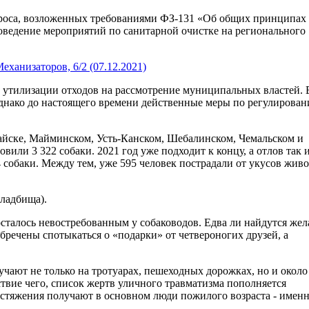
опроса, возложенных требованиями ФЗ-131 «Об общих принципах
оведение мероприятий по санитарной очистке на регионального
ханизаторов, 6/2 (07.12.2021)
и утилизации отходов на рассмотрение муниципальных властей. 
днако до настоящего времени действенные меры по регулирова
айске, Майминском, Усть-Канском, Шебалинском, Чемальском и
овили 3 322 собаки. 2021 год уже подходит к концу, а отлов так 
4 собаки. Между тем, уже 595 человек пострадали от укусов жив
кладбища).
 осталось невостребованным у собаководов. Едва ли найдутся ж
бречены спотыкаться о «подарки» от четвероногих друзей, а
чают не только на тротуарах, пешеходных дорожках, но и около
ствие чего, список жертв уличного травматизма пополняется
астяжения получают в основном люди пожилого возраста - именн