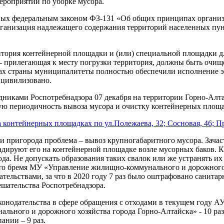
ероприятий по уборке мусора.
ых федеральным законом ФЗ-131 «Об общих принципах организа
анизация надлежащего содержания территорий населенных пункт
ритория контейнерной площадки и (или) специальной площадки 
я, - прилегающая к месту погрузки территория, должны быть очи
онах страны муниципалитеты полностью обеспечили исполнение 
 цивилизовано.
удниками Роспотребнадзора 07 декабря на территории Горно-Алт
ую периодичность вывоза мусора и очистку контейнерных площа
контейнерных площадках по ул.Полежаева, 32; Сосновая, 46; Про
и пригорода проблема – вывоз крупногабаритного мусора. Зачас
ладируют его на контейнерной площадке возле мусорных баков. 
а. Не допускать образования таких свалок или же устранять их 
это бремя МУ «Управление жилищно-коммунального и дорожного 
ательствами, за что в 2020 году 7 раз было оштрафовано санита
шательства Роспотребнадзора.
конодательства в сфере обращения с отходами в текущем году
ьного и дорожного хозяйства города Горно-Алтайска» - 10 раз (
ании – 9 раз.