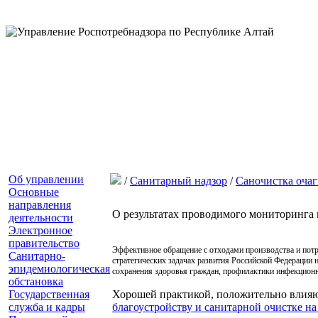
Об управлении
/
Санитарный надзор
/
Саночистка очаг
Основные
направления
О результатах проводимого мониторинга 
деятельности
Электронное
правительство
Эффективное обращение с отходами производства и потр
Санитарно-
стратегических задачах развития Российской Федерации
эпидемиологическая
сохранения здоровья граждан, профилактики инфекционн
обстановка
Государственная
Хорошей практикой, положительно влияю
служба и кадры
благоустройству и санитарной очистке на