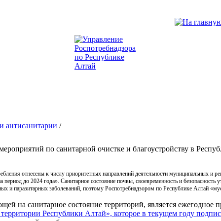
и антисанитарии
/
мероприятий по санитарной очистке и благоустройству в Респу
ебления отнесены к числу приоритетных направлений деятельности муниципальных и ре
 на период до 2024 года». Санитарное состояние почвы, своевременность и безопасн
ых и паразитарных заболеваний, поэтому Роспотребнадзором по Республике Алтай «мус
щей на санитарное состояние территорий, является ежегодное 
 территории Республики Алтай», которое в текущем году подписа