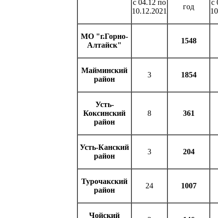
с 04.12 по
с 
год
10.12.2021
10
МО "г.Горно-
1548
Алтайск"
Майминский
3
1854
район
Усть-
Коксинский
8
361
район
Усть-Канский
3
204
район
Турочакский
24
1007
район
Чойский