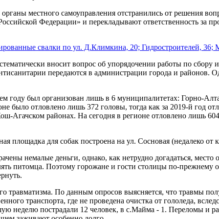
а органы местного самоуправления отстранились от решения в
Российской Федерации» и перекладывают ответственность за пр
ованные свалки по ул. Д.Климкина, 20; Гидростроителей, 36; Ме
стематически вносит вопрос об упорядочении работы по сбору 
нтисанитарии передаются в администрации города и районов. О
м году был организован лишь в 6 муниципалитетах: Горно-Алт
оне было отловлено лишь 372 головы, тогда как за 2019-й год отл
Кош-Агачском районах. На сегодня в регионе отловлено лишь 60
ая площадка для собак построена на ул. Сосновая (недалеко от 
рачены немалые деньги, однако, как нетрудно догадаться, место
улять питомца. Поэтому горожане и гости столицы по-прежнему о
рнуть.
го травматизма. По данным опросов выясняется, что травмы полу
енного транспорта, где не проведена очистка от гололеда, вслед
шую неделю пострадали 12 человек, в с.Майма - 1. Переломы и р
ейшем заживают особенно долго.