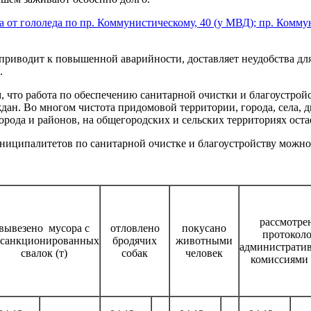
 от гололеда по пр. Коммунистическому, 40 (у МВД); пр. Коммун
 приводит к повышенной аварийности, доставляет неудобства для
.
 что работа по обеспечению санитарной очистки и благоустройс
ан. Во многом чистота придомовой территории, города, села, дв
да и районов, на общегородских и сельских территориях остае
униципалитетов по санитарной очистке и благоустройству можн
рассмотре
вывезено мусора с
отловлено
покусано
протокол
есанкционированных
бродячих
животными
администрати
свалок (т)
собак
человек
комиссиями