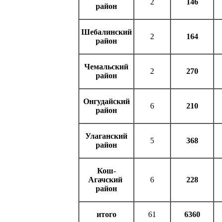
2
146
район
Шебалинский
2
164
район
Чемальский
2
270
район
Онгудайский
6
210
район
Улаганский
5
368
район
Кош-
Агачский
6
228
район
итого
61
6360