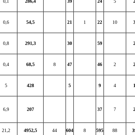
0,1
286,4
39
24
5
0,6
54,5
21
1
22
10
0,8
291,3
30
59
0,4
68,5
8
47
46
2
5
428
5
9
4
6,9
207
37
7
21,2
4952,5
44
604
8
595
88
3