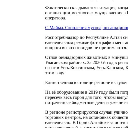
Фактически складывается ситуация, когд
организации местного самоуправления в 
оператора.
С.Майма. Скопления мусора, несанкционир
Роспотребнадзор по Республике Алтай си
еженедельном режиме фотографии мест а
вопроса вывоза отходов не принимаются.
Отлов безнадзорных животных в минувше
Улаганском районах. За 2020-й год в реги
начат в Усть-Коксинском, Усть-Канском, 
этом году.
Единственная в столице регионе выгулочн
На её оборудование в 2019 году были пот
пересечь весь город для того, чтобы выг
потраченные бюджетные деньги уже не ве
В регионе регистрируются случаи улично
торговых центров, на остановках обществ
еженедельно. В Горно-Алтайске за истек
категория людей, у кого травмы в дальн