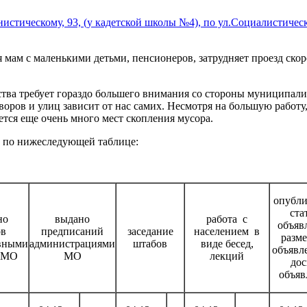
истическому, 93, (у кадетской школы №4), по ул.Социалистическ
 мам с маленькими детьми, пенсионеров, затрудняет проезд ско
тва требует гораздо большего внимания со стороны муниципали
оров и улиц зависит от нас самих. Несмотря на большую работу
тся еще очень много мест скопления мусора.
о по нижеследующей таблице:
опубли
ста
но
выдано
работа с
объяв
ов
предписаний
заседание
населением в
разм
вными
администрациями
штабов
виде бесед,
объявл
 МО
МО
лекций
дос
объяв