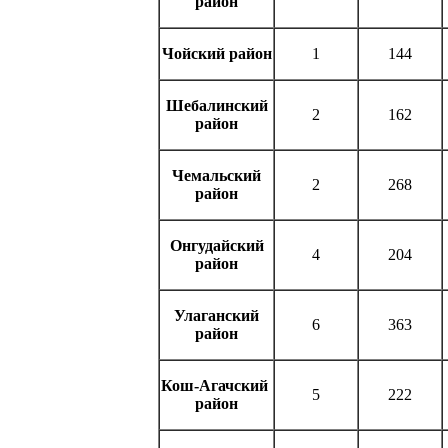
район
Чойский район
1
144
Шебалинский
2
162
район
Чемальский
2
268
район
Онгудайский
4
204
район
Улаганский
6
363
район
Кош-Агачский
5
222
район