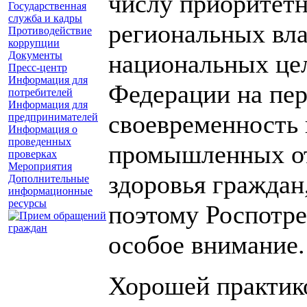
числу приоритет
Государственная
служба и кадры
региональных вла
Противодействие
коррупции
Документы
национальных цел
Пресс-центр
Информация для
Федерации на пер
потребителей
Информация для
своевременность 
предпринимателей
Информация о
проведенных
промышленных от
проверках
Мероприятия
здоровья граждан
Дополнительные
информационные
ресурсы
поэтому Роспотре
особое внимание.
Хорошей практик