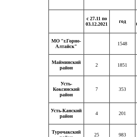
с 27.11 по
год
03.12.2021
МО "г.Горно-
1548
Алтайск"
Майминский
2
1851
район
Усть-
Коксинский
7
353
район
Усть-Канский
4
201
район
Турочакский
25
983