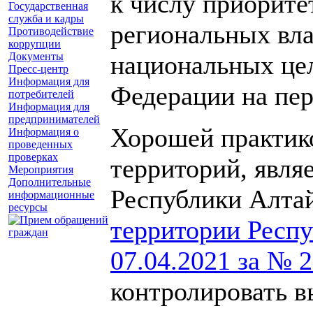
к числу приорит
Государственная
служба и кадры
региональных вла
Противодействие
коррупции
Документы
национальных цел
Пресс-центр
Информация для
Федерации на пер
потребителей
Информация для
предпринимателей
Хорошей практик
Информация о
проведенных
проверках
территорий, явля
Мероприятия
Дополнительные
Республики Алта
информационные
ресурсы
территории Респу
07.04.2021 за № 
контролировать в