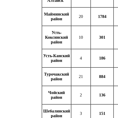
Алтайск"
Майминский
20
1784
район
Усть-
Коксинский
10
301
район
Усть-Канский
4
186
район
Турочакский
21
884
район
Чойский
2
136
район
Шебалинский
3
151
район