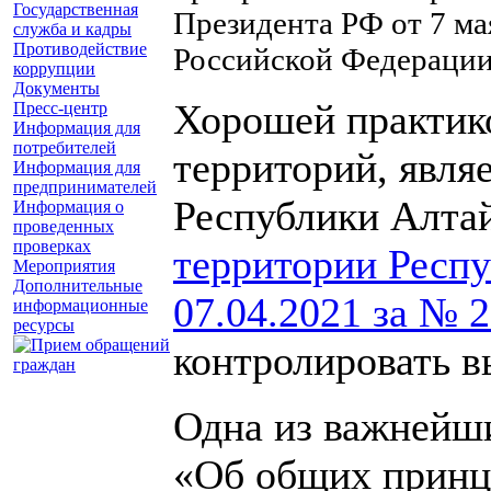
Государственная
Президента РФ от 7 ма
служба и кадры
Противодействие
Российской Федерации 
коррупции
Документы
Хорошей практик
Пресс-центр
Информация для
потребителей
территорий, явля
Информация для
предпринимателей
Республики Алта
Информация о
проведенных
проверках
территории Респу
Мероприятия
Дополнительные
07.04.2021 за № 
информационные
ресурсы
контролировать в
Одна из важнейш
«Об общих принц