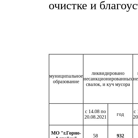
очистке и благоу
ликвидировано
муниципальное
несанкционированных
н
образование
свалок, и куч мусора
с 14.08 по
с 
год
20.08.2021
20
МО "г.Горно-
58
932