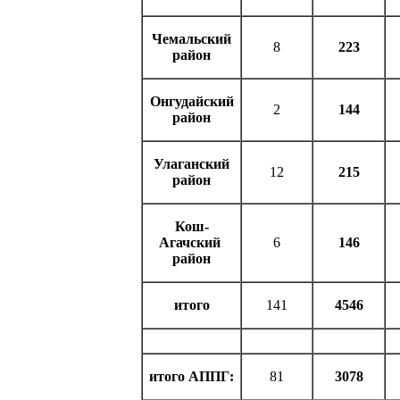
Чемальский
8
223
район
Онгудайский
2
144
район
Улаганский
12
215
район
Кош-
Агачский
6
146
район
итого
141
4546
итого АППГ:
81
3078