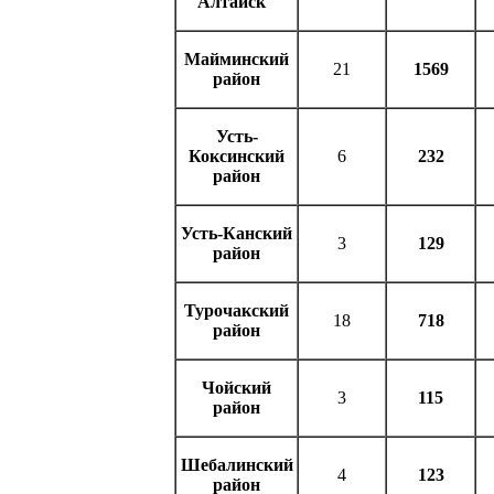
Алтайск"
Майминский
21
1569
район
Усть-
Коксинский
6
232
район
Усть-Канский
3
129
район
Турочакский
18
718
район
Чойский
3
115
район
Шебалинский
4
123
район