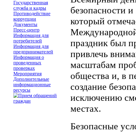
Государственная
безопасности и 
служба и кадры
Противодействие
который отмеча
коррупции
Документы
Международной 
Пресс-центр
Информация для
праздник был п
потребителей
Информация для
привлечь внима
предпринимателей
Информация о
масштабам проб
проведенных
проверках
общества и, в п
Мероприятия
Дополнительные
создание безопа
информационные
ресурсы
исключению сме
местах.
Безопасные усло