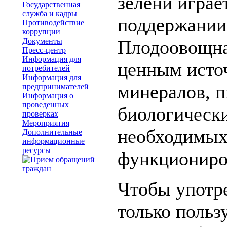
зелени играе
Государственная
служба и кадры
поддержании 
Противодействие
коррупции
Документы
Плодоовощна
Пресс-центр
Информация для
ценным исто
потребителей
Информация для
минералов, 
предпринимателей
Информация о
проведенных
биологическ
проверках
Мероприятия
необходимых
Дополнительные
информационные
ресурсы
функциониро
Чтобы употр
только польз