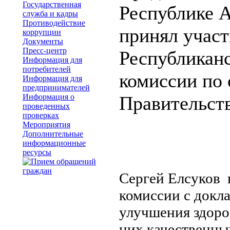
Государственная
Республике А
служба и кадры
Противодействие
принял участ
коррупции
Документы
Пресс-центр
Республикан
Информация для
потребителей
комиссии по 
Информация для
предпринимателей
Информация о
Правительств
проведенных
проверках
Мероприятия
Дополнительные
информационные
ресурсы
Сергей Елсуков 
комиссии с докл
улучшения здоро
них качественны