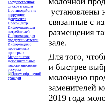
молочной прод
Государственная
служба и кадры
установлены н
Противодействие
коррупции
Документы
связанные с и
Пресс-центр
Информация для
размещения та
потребителей
Информация для
зале.
предпринимателей
Информация о
проведенных
проверках
Для того, что
Мероприятия
Дополнительные
и быстрее выб
информационные
ресурсы
молочную про
заменителей м
2019 года мол