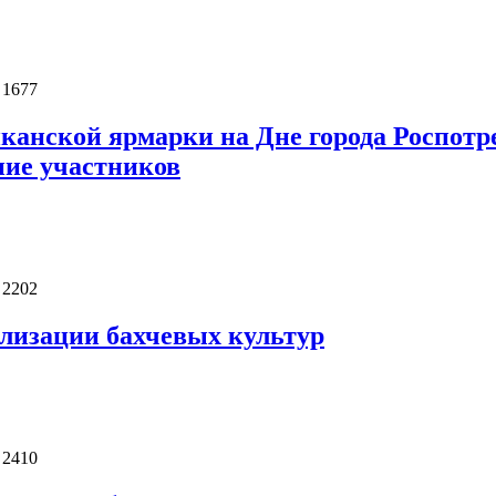
 1677
иканской ярмарки на Дне города Роспот
ние участников
 2202
лизации бахчевых культур
 2410