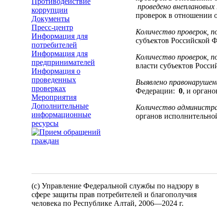
Противодействие
проведено внеплановых
коррупции
проверок в отношении 
Документы
Пресс-центр
Количество проверок, п
Информация для
субъектов Российской 
потребителей
Информация для
Количество проверок, п
предпринимателей
власти субъектов Росс
Информация о
проведенных
Выявлено правонарушени
проверках
Федерации:
0
, и орган
Мероприятия
Дополнительные
Количество администра
информационные
органов исполнительно
ресурсы
(c) Управление Федеральной службы по надзору в
сфере защиты прав потребителей и благополучия
человека по Республике Алтай,
2006—2024 г.