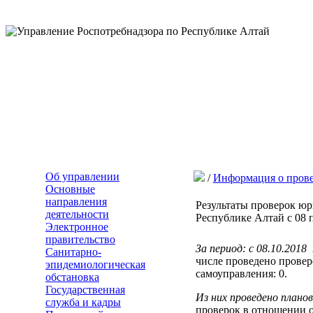
Об управлении
/
Информация о пров
Основные
направления
Результаты проверок ю
деятельности
Республике Алтай с 08 п
Электронное
правительство
За период: с 08.10.201
Санитарно-
числе проведено прове
эпидемиологическая
самоуправления: 0.
обстановка
Государственная
Из них проведено плано
служба и кадры
проверок в отношении 