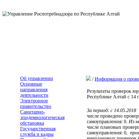
Об управлении
/
Информация о пров
Основные
направления
Результаты проверок ю
деятельности
Республике Алтай с 14 п
Электронное
правительство
За период: с 14.05.201
Санитарно-
числе проведено прове
эпидемиологическая
самоуправления: 0.
Из н
обстановка
числе плановых провер
Государственная
самоуправления: 0,
про
служба и кадры
внеплановых проверок 