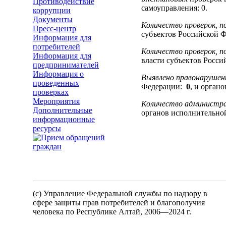
Противодействие
самоуправления: 0.
коррупции
Документы
Количество проверок, п
Пресс-центр
субъектов Российской 
Информация для
потребителей
Количество проверок, п
Информация для
власти субъектов Росс
предпринимателей
Информация о
Выявлено правонарушени
проведенных
Федерации:
0
, и орган
проверках
Мероприятия
Количество администра
Дополнительные
органов исполнительно
информационные
ресурсы
(c) Управление Федеральной службы по надзору в
сфере защиты прав потребителей и благополучия
человека по Республике Алтай,
2006—2024 г.