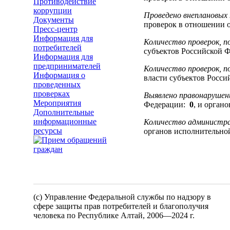
Противодействие
коррупции
Проведено внеплановых 
Документы
проверок в отношении 
Пресс-центр
Информация для
Количество проверок, п
потребителей
субъектов Российской 
Информация для
предпринимателей
Количество проверок, п
Информация о
власти субъектов Росс
проведенных
проверках
Выявлено правонарушени
Мероприятия
Федерации:
0
, и орган
Дополнительные
информационные
Количество администра
ресурсы
органов исполнительно
(c) Управление Федеральной службы по надзору в
сфере защиты прав потребителей и благополучия
человека по Республике Алтай,
2006—2024 г.