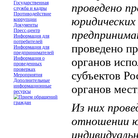
Государственная
проведено п
служба и кадры
Противодействие
юридических 
коррупции
Документы
Пресс-центр
предпринима
Информация для
потребителей
проведено п
Информация для
предпринимателей
Информация о
органов испо
проведенных
проверках
субъектов Р
Мероприятия
Дополнительные
органов мест
информационные
ресурсы
Из них прове
отношении ю
индивидуаль