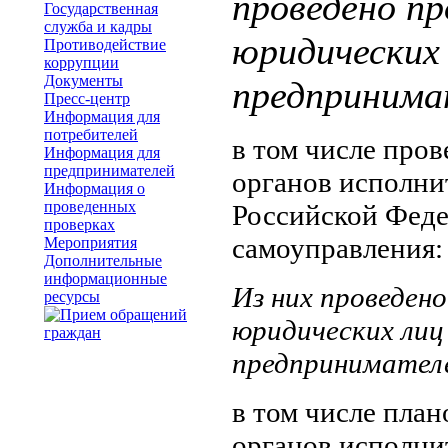
проведено п
Государственная
служба и кадры
юридических 
Противодействие
коррупции
Документы
предпринима
Пресс-центр
Информация для
потребителей
в том числе про
Информация для
предпринимателей
органов исполни
Информация о
проведенных
Российской Фед
проверках
самоуправления: 
Мероприятия
Дополнительные
информационные
Из них проведен
ресурсы
юридических лиц
предпринимателе
в том числе пла
органов исполни