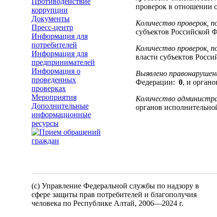
Противодействие
проверок в отношении 
коррупции
Документы
Количество проверок, п
Пресс-центр
субъектов Российской 
Информация для
потребителей
Количество проверок, п
Информация для
власти субъектов Росс
предпринимателей
Информация о
Выявлено правонарушени
проведенных
Федерации:
0
, и орган
проверках
Мероприятия
Количество администра
Дополнительные
органов исполнительно
информационные
ресурсы
(c) Управление Федеральной службы по надзору в
сфере защиты прав потребителей и благополучия
человека по Республике Алтай,
2006—2024 г.