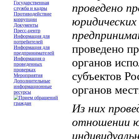
Государственная
проведено п
служба и кадры
Противодействие
юридических 
коррупции
Документы
Пресс-центр
предпринима
Информация для
потребителей
проведено п
Информация для
предпринимателей
Информация о
органов испо
проведенных
проверках
субъектов Р
Мероприятия
Дополнительные
органов мест
информационные
ресурсы
Из них прове
отношении ю
индивидуаль