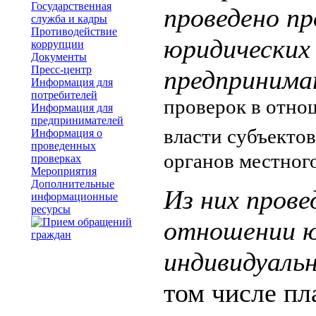
Государственная
проведено п
служба и кадры
Противодействие
юридических 
коррупции
Документы
Пресс-центр
предпринима
Информация для
потребителей
проверок в отно
Информация для
предпринимателей
власти субъекто
Информация о
проведенных
органов местного
проверках
Мероприятия
Дополнительные
Из них прове
информационные
ресурсы
отношении ю
индивидуаль
том числе пл