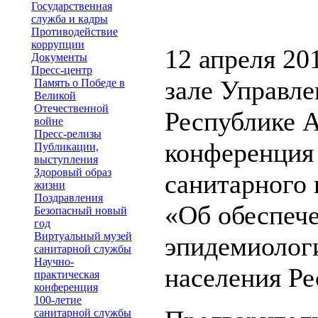
Государственная
служба и кадры
Противодействие
коррупции
12 апреля 20
Документы
Пресс-центр
зале Управле
Память о Победе в
Великой
Отечественной
Республике А
войне
Пресс-релизы
конференция 
Публикации,
выступления
Здоровый образ
санитарного 
жизни
Поздравления
«Об обеспече
Безопасный новый
год
Виртуальный музей
эпидемиолог
санитарной службы
Научно-
населения Ре
практическая
конференция
100-летие
санитарной службы