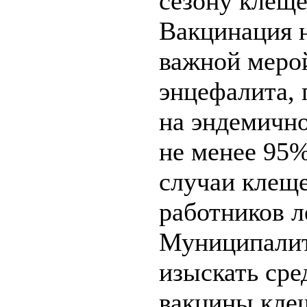
сезону клеще
Вакцинация н
важной меро
энцефалита,
на эндемично
не менее 95
случаи клеще
работников л
Муниципалит
изыскать сре
вакцины кле