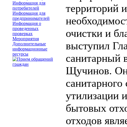
Информация для
территорий и
потребителей
Информация для
необходимос
предпринимателей
Информация о
проведенных
очистки и бл
проверках
Мероприятия
выступил Гл
Дополнительные
информационные
ресурсы
санитарный в
Щучинов. Он
санитарного 
утилизации 
бытовых отх
отходов явля