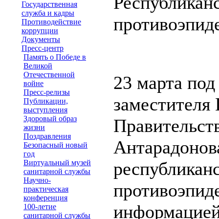
Республиканс
Государственная
служба и кадры
противоэпид
Противодействие
коррупции
Документы
Пресс-центр
Память о Победе в
Великой
Отечественной
23 марта под
войне
Пресс-релизы
заместителя 
Публикации,
выступления
Здоровый образ
Правительст
жизни
Поздравления
Антарадонова
Безопасный новый
год
Виртуальный музей
республиканс
санитарной службы
Научно-
противоэпид
практическая
конференция
информацией
100-летие
санитарной службы