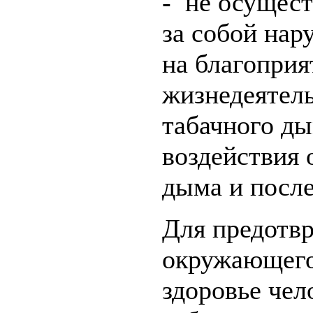
- не осущест
за собой нар
на благоприя
жизнедеятел
табачного ды
воздействия
дыма и после
Для предотв
окружающего
здоровье чел