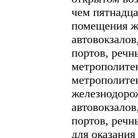
чем пятнадца
помещения ж
автовокзалов
портов, речн
метрополитен
метрополите
железнодоро
автовокзалов
портов, речн
для оказания