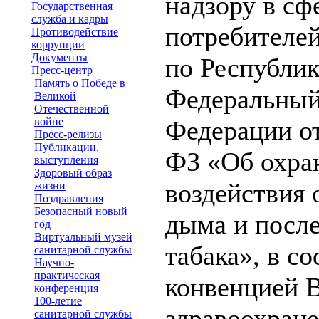
надзору в сф
Государственная
служба и кадры
потребителей
Противодействие
коррупции
Документы
по Республик
Пресс-центр
Память о Победе в
Федеральный
Великой
Отечественной
войне
Федерации от
Пресс-релизы
Публикации,
ФЗ «Об охран
выступления
Здоровый образ
воздействия
жизни
Поздравления
Безопасный новый
дыма и посл
год
Виртуальный музей
табака», в с
санитарной службы
Научно-
практическая
конвенцией 
конференция
100-летие
здравоохране
санитарной службы