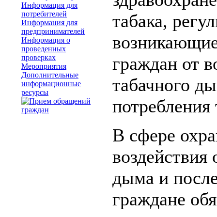
Информация для
потребителей
табака, регу
Информация для
предпринимателей
возникающие
Информация о
проведенных
проверках
граждан от 
Мероприятия
Дополнительные
табачного ды
информационные
ресурсы
потребления 
В сфере охра
воздействия
дыма и после
граждане обя