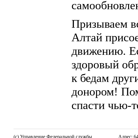
самообновлен
Призываем в
Алтай присое
движению. Ес
здоровый об
к бедам друг
донором! По
спасти чью-т
(c) Управление Федеральной службы
Адрес: 6