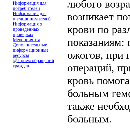
любого возра
Информация для
потребителей
возникает по
Информация для
предпринимателей
Информация о
крови по ра
проведенных
проверках
показаниям: 
Мероприятия
Дополнительные
информационные
ожогов, при
ресурсы
операций, пр
кровь помога
больным гем
также необх
больным.