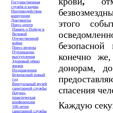
крови
,
о
Государственная
служба и кадры
безвозмездн
Противодействие
коррупции
Документы
этого собы
Пресс-центр
Память о Победе в
осведомле
Великой
Отечественной
безопасной
войне
Пресс-релизы
Публикации,
конечно же,
выступления
Здоровый образ
донорам, до
жизни
Поздравления
Безопасный новый
предостав
год
Виртуальный музей
спасения чел
санитарной службы
Научно-
практическая
конференция
Каждую секу
100-летие
санитарной службы