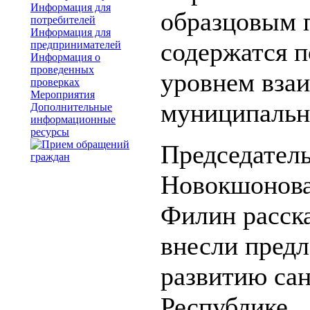
Информация для
образцовым п
потребителей
Информация для
содержатся 
предпринимателей
Информация о
проведенных
уровнем взаи
проверках
Мероприятия
муниципальн
Дополнительные
информационные
ресурсы
Председатель
Новокшонова 
Филин расска
внесли пред
развитию са
Республике.