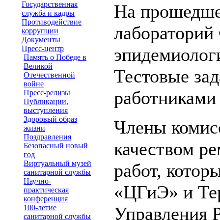
Государственная
На прошедше
служба и кадры
Противодействие
лабораторий
коррупции
Документы
Пресс-центр
эпидемиологи
Память о Победе в
Великой
Тестовые за
Отечественной
войне
работниками 
Пресс-релизы
Публикации,
выступления
Здоровый образ
Члены комис
жизни
Поздравления
качеством р
Безопасный новый
год
Виртуальный музей
работ, котор
санитарной службы
Научно-
«ЦГиЭ» и Те
практическая
конференция
100-летие
Управления Р
санитарной службы