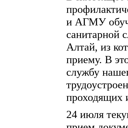
профилактич
и АГМУ обуч
санитарной 
Алтай, из ко
приему. В эт
службу нашег
трудоустроен
проходящих и
24 июля теку
прием докум