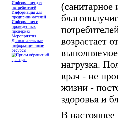
Информация для
(санитарное 
потребителей
Информация для
благополучие
предпринимателей
Информация о
потребителей
проведенных
проверках
Мероприятия
возрастает о
Дополнительные
информационные
выполняемое 
ресурсы
нагрузка. По
врач - не про
жизни - пост
здоровья и б
В настоящее 