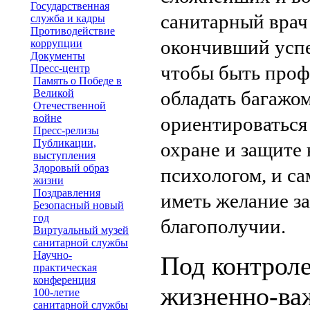
Государственная
санитарный врач 
служба и кадры
Противодействие
окончивший успе
коррупции
Документы
чтобы быть проф
Пресс-центр
Память о Победе в
Великой
обладать багажо
Отечественной
войне
ориентироваться
Пресс-релизы
Публикации,
охране и защите
выступления
Здоровый образ
психологом, и с
жизни
Поздравления
иметь желание за
Безопасный новый
год
благополучии.
Виртуальный музей
санитарной службы
Научно-
Под контрол
практическая
конференция
жизненно-ва
100-летие
санитарной службы