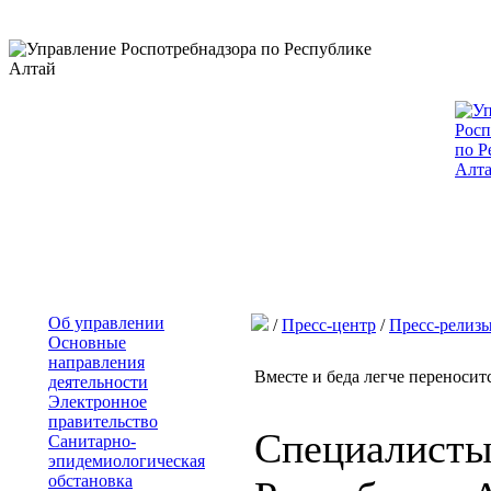
Об управлении
/
Пресс-центр
/
Пресс-релиз
Основные
направления
Вместе и беда легче переноситс
деятельности
Электронное
правительство
Специалисты
Санитарно-
эпидемиологическая
обстановка