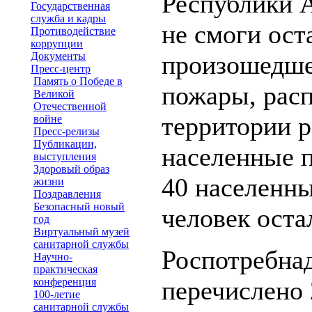
Республики А
Государственная
служба и кадры
не смоги оста
Противодействие
коррупции
Документы
произошедше
Пресс-центр
Память о Победе в
пожары, рас
Великой
Отечественной
территории р
войне
Пресс-релизы
Публикации,
населенные п
выступления
Здоровый образ
40 населенны
жизни
Поздравления
Безопасный новый
человек оста
год
Виртуальный музей
санитарной службы
Роспотребна
Научно-
практическая
конференция
перечислено
100-летие
санитарной службы