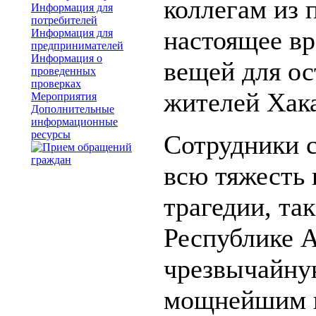
коллегам из 
Информация для
потребителей
настоящее вр
Информация для
предпринимателей
Информация о
вещей для ос
проведенных
проверках
жителей Хак
Мероприятия
Дополнительные
информационные
ресурсы
Сотрудники 
всю тяжесть
трагедии, так
Республике 
чрезвычайну
мощнейшим н