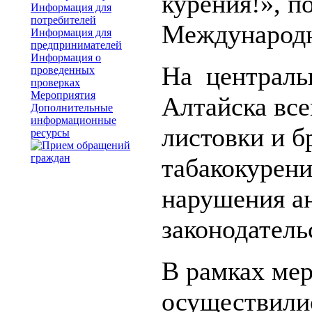
курения!», 
Информация для
потребителей
Международн
Информация для
предпринимателей
Информация о
На централь
проведенных
проверках
Мероприятия
Алтайска вс
Дополнительные
информационные
листовки и 
ресурсы
табакокурени
нарушения а
законодатель
В рамках ме
осуществили