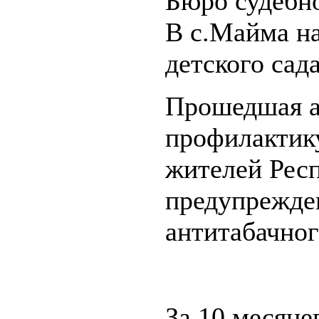
Бюро судебн
В с.Майма на
детского сад
Прошедшая а
профилактику
жителей Рес
предупрежде
антитабачног
За 10 месяце