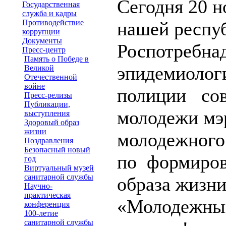
Сегодня 20 н
Государственная
служба и кадры
Противодействие
нашей респу
коррупции
Документы
Роспотребнад
Пресс-центр
Память о Победе в
эпидемиолог
Великой
Отечественной
войне
полиции сов
Пресс-релизы
Публикации,
молодежи мэ
выступления
Здоровый образ
жизни
молодежного
Поздравления
Безопасный новый
по формиров
год
Виртуальный музей
санитарной службы
образа жизн
Научно-
практическая
«Молодежный
конференция
100-летие
санитарной службы