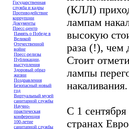
Государственная
(КЛЛ) прихо
служба и кадры
Противодействие
коррупции
лампам накал
Документы
Пресс-центр
высокую стои
Память о Победе в
Великой
Отечественной
раза (!), че
войне
Пресс-релизы
Стоит отмети
Публикации,
выступления
лампы перег
Здоровый образ
жизни
Поздравления
накаливания.
Безопасный новый
год
Виртуальный музей
санитарной службы
Научно-
С 1 сентября
практическая
конференция
странах Евро
100-летие
санитарной службы