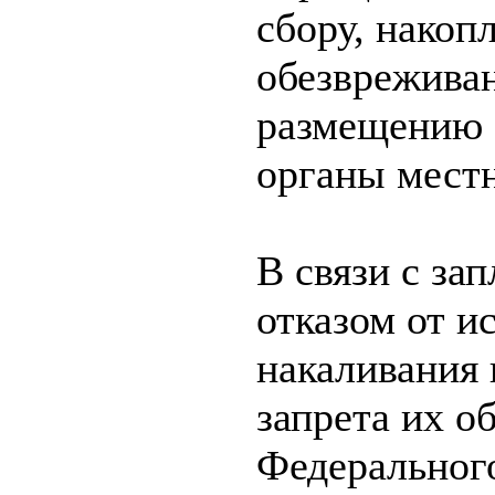
сбору, накоп
обезврежива
размещению 
органы местн
В связи с з
отказом от и
накаливания 
запрета их об
Федерального