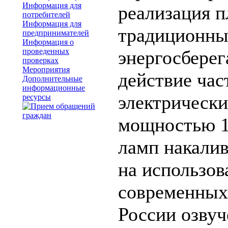
Информация для
реализация п
потребителей
Информация для
традиционны
предпринимателей
Информация о
проведенных
энергосбере
проверках
Мероприятия
действие час
Дополнительные
информационные
электрически
ресурсы
мощностью 10
ламп накалив
на использов
современных
России озву