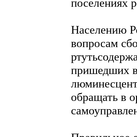
поселениях р
Населению Р
вопросам сбо
ртутьсодержа
пришедших в
люминесцент
обращать в о
самоуправле