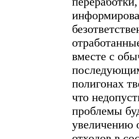
переработки,
информирова
безответстве
отработанны
вместе с об
последующим
полигонах тв
что недопус
проблемы буд
увеличению 
отходов в со