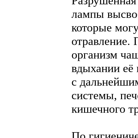
Разрушенная
лампы высво
которые могу
отравление. 
организм ча
вдыхании её 
с дальнейши
системы, печ
кишечного тр
По гигиениче