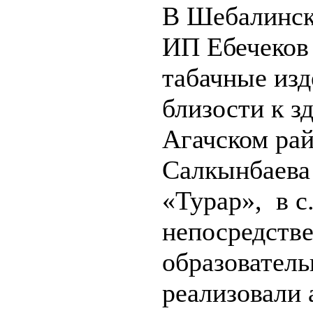
В Шебалинск
ИП Ебечеков
табачные изд
близости к з
Агачском ра
Салкынбаева 
«Турар», в 
непосредстве
образовател
реализовали