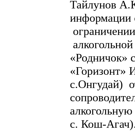
Тайлунов А.К
информации 
ограничении
алкогольной
«Родничок» с
«Горизонт» 
с.Онгудай) о
сопроводите
алкогольную
с. Кош-Агач)