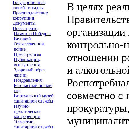
Государственная
В целях реал
служба и кадры
Противодействие
Правительст
коррупции
Документы
Пресс-центр
организации
Память о Победе в
Великой
контрольно-
Отечественной
войне
отношении р
Пресс-релизы
Публикации,
выступления
и алкоголь
Здоровый образ
жизни
Роспотребна
Поздравления
Безопасный новый
год
совместно с 
Виртуальный музей
санитарной службы
прокуратуры
Научно-
практическая
конференция
муниципалит
100-летие
санитарной службы