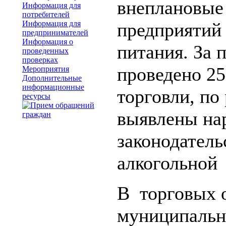
внеплановые
Информация для
потребителей
Информация для
предприятий 
предпринимателей
Информация о
питания. За
проведенных
проверках
проведено 25
Мероприятия
Дополнительные
информационные
торговли, по
ресурсы
выявлены на
законодатель
алкогольной
В торговых 
муниципальн