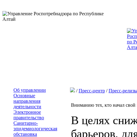
Об управлении
/
Пресс-центр
/
Пресс-релиз
Основные
направления
Вниманию тех, кто начал свой
деятельности
Электронное
В целях сни
правительство
Санитарно-
эпидемиологическая
барьеров, для
обстановка