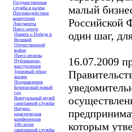
Государственная
малый бизне
служба и кадры
Противодействие
коррупции
Российской 
Документы
Пресс-центр
один шаг, дл
Память о Победе в
Великой
Отечественной
войне
Пресс-релизы
16.07.2009 п
Публикации,
выступления
Правительст
Здоровый образ
жизни
Поздравления
уведомительн
Безопасный новый
год
осуществлен
Виртуальный музей
санитарной службы
Научно-
предпринимат
практическая
конференция
которым утв
100-летие
санитарной службы