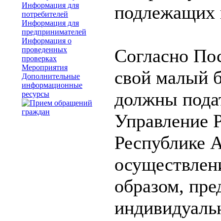
Информация для
подлежащих 
потребителей
Информация для
предпринимателей
Информация о
проведенных
Согласно Пос
проверках
Мероприятия
свой малый б
Дополнительные
информационные
должны пода
ресурсы
Управление 
Республике А
осуществлени
образом, пре
индивидуаль