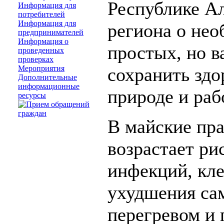
Республике А
Информация для
потребителей
Информация для
региона о не
предпринимателей
Информация о
простых, но 
проведенных
проверках
Мероприятия
сохранить здо
Дополнительные
информационные
природе и раб
ресурсы
В майские пр
возрастает р
инфекций, кл
ухудшения сам
перегревом и