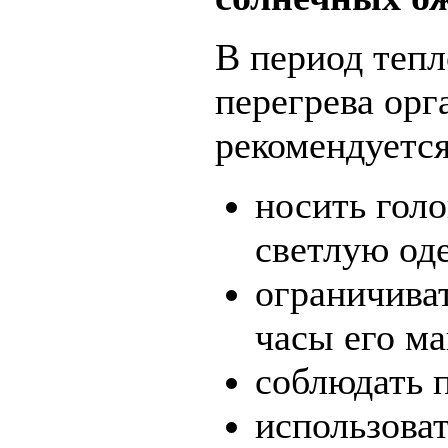
В период тепл
перегрева орг
рекомендуется
носить гол
светлую од
ограничива
часы его м
соблюдать 
использова