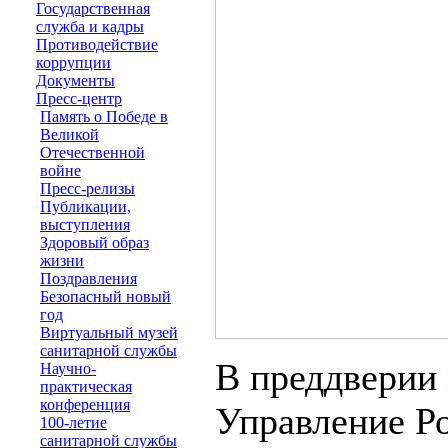
Государственная
служба и кадры
Противодействие
коррупции
Документы
Пресс-центр
Память о Победе в
Великой
Отечественной
войне
Пресс-релизы
Публикации,
выступления
Здоровый образ
жизни
Поздравления
Безопасный новый
год
Виртуальный музей
санитарной службы
В преддверии
Научно-
практическая
конференция
Управление Р
100-летие
санитарной службы