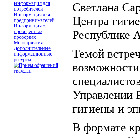
Информация для
Светлана Сар
потребителей
Информация для
Центра гиги
предпринимателей
Информация о
Республике 
проведенных
проверках
Мероприятия
Дополнительные
Темой встреч
информационные
ресурсы
возможности
специалистов
Управлении 
гигиены и эп
В формате кр