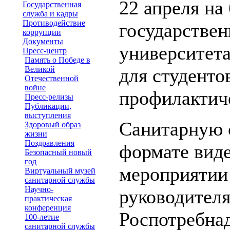
22 апреля на
Государственная
служба и кадры
Противодействие
государствен
коррупции
Документы
университета
Пресс-центр
Память о Победе в
Великой
для студенто
Отечественной
войне
профилактиче
Пресс-релизы
Публикации,
выступления
Санитарную 
Здоровый образ
жизни
Поздравления
формате вид
Безопасный новый
год
мероприятии 
Виртуальный музей
санитарной службы
Научно-
руководител
практическая
конференция
Роспотребнад
100-летие
санитарной службы