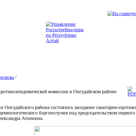
релизы
/
противоэпидемической комиссии в Онгудайском районе
ии Онгудайского района состоялось заседание санитарно-проти
емиологического благополучия под председательством первого 
лександра Атопкина.