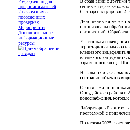
В сравнении с другими 
Информация для
сыпным тифом заболело 37
предпринимателей
был зарегистрирован 21 
Информация о
проведенных
Действенными мерами за
проверках
организованы обработки
Мероприятия
организаций. Обработки
Дополнительные
информационные
Участникам совещания н
ресурсы
территории от мусора и
клещевого энцефалита яв
клещевого энцефалита, к
зараженного клеща. Шир
Начальник отдела эконо
состоянии объектов вод
Основными источниками 
Онгудайского района в 2
водоснабжения, которые
Лабораторный контроль к
программой с привлечен
По итогам 2025 г. отме