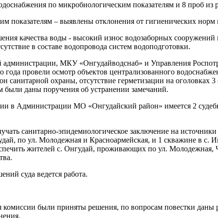
водоснабжения по микробиологическим показателям и 8 проб из 
им показателям – выявлены отклонения от гигиенических норм в
ения качества воды - высокий износ водозаборных сооружений
тсутствие в составе водопровода систем водоподготовки.
 администрации, МКУ «Онгудайводснаб» и Управления Роспотре
го года провели осмотр объектов централизованного водоснабже
он санитарной охраны, отсутствие герметизации на оголовках 
 были даны поручения об устранении замечаний.
нии в Администрации МО «Онгудайский район» имеется 2 судеб
учать санитарно-эпидемиологическое заключение на источники
дай, по ул. Молодежная и Красноармейская, и 1 скважине в с. Ин
спечить жителей с. Онгудай, проживающих по ул. Молодежная, 
тва.
ений суда ведется работа.
ия комиссии были приняты решения, по вопросам повестки даны
нения.