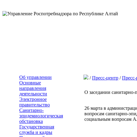
Об управлении
/
Пресс-центр
/
Пресс-
Основные
направления
О заседании санитарно-
деятельности
Электронное
правительство
26 марта в администрац
Санитарно-
вопросам санитарно-эпид
эпидемиологическая
социальным вопросам А
обстановка
Государственная
служба и кадры