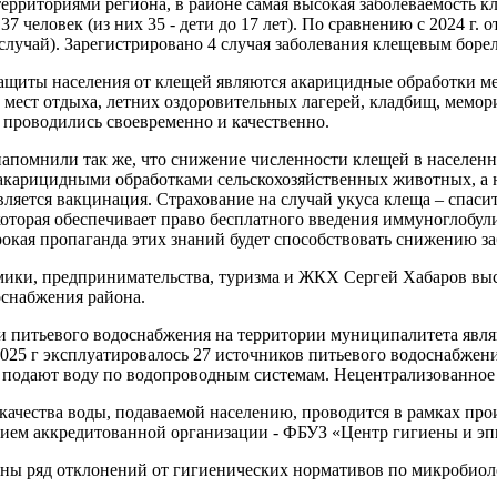
территориями региона, в районе самая высокая заболеваемость 
 человек (из них 35 - дети до 17 лет). По сравнению с 2024 г. от
случай). Зарегистрировано 4 случая заболевания клещевым боре
щиты населения от клещей являются акарицидные обработки ме
 мест отдыха, летних оздоровительных лагерей, кладбищ, мемо
 проводились своевременно и качественно.
апомнили так же, что снижение численности клещей в населенны
 акарицидными обработками сельскохозяйственных животных, а
ляется вакцинация. Страхование на случай укуса клеща – спасит
оторая обеспечивает право бесплатного введения иммуноглобул
окая пропаганда этих знаний будет способствовать снижению з
мики, предпринимательства, туризма и ЖКХ Сергей Хабаров выс
оснабжения района.
питьевого водоснабжения на территории муниципалитета являю
025 г эксплуатировалось 27 источников питьевого водоснабжени
 подают воду по водопроводным системам. Нецентрализованное 
ачества воды, подаваемой населению, проводится в рамках прои
ием аккредитованной организации - ФБУЗ «Центр гигиены и эп
чены ряд отклонений от гигиенических нормативов по микробио