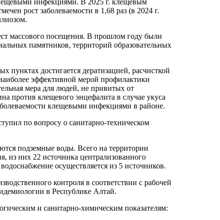
клещевыми инфекциями. В 2025 г. клещевым
мечен рост заболеваемости в 1,68 раз (в 2024 г.
ллиозом.
ст массового посещения. В прошлом году были
риальных памятников, территорий образовательных
х пунктах достигается дератизацией, расчисткой
 наиболее эффективной мерой профилактики
ельная мера для людей, не привитых от
ина против клещевого энцефалита в случае укуса
аболеваемости клещевыми инфекциями в районе.
тупил по вопросу о санитарно-техническом
тся подземные воды. Всего на территории
я, из них 22 источника централизованного
водоснабжение осуществляется из 5 источников.
зводственного контроля в соответствии с рабочей
идемиологии в Республике Алтай.
логическим и санитарно-химическим показателям: