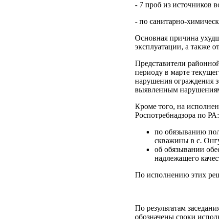
- 7 проб из источников 
- по санитарно-химическ
Основная причина ухудш
эксплуатации, а также о
Представители районной
периоду в марте текуще
нарушения ограждения з
выявленным нарушениям
Кроме того, на исполне
Роспотребнадзора по РА:
по обязыванию пол
скважины в с. Онгу
об обязывании обе
надлежащего качес
По исполнению этих реш
По результатам заседан
обозначены сроки испол