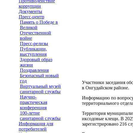
Противодействие
коррупции
Документы
Пресс-центр
Память о Победе в
Великой
Отечественной
войне
Пресс-релизы
Публикации,
выступления
Здоровый образ
жизни
Поздравления
Безопасный новый
год
Участники заседания об
Виртуальный музей
в Онгудайском районе.
санитарной службы
Научно-
Информацию по вопросу
практическая
территориального отдел
конференция
100-летие
Территория муниципалит
санитарной службы
иксодовые клещи. В 2025
Информация для
зарегистрировано 216 слу
потребителей