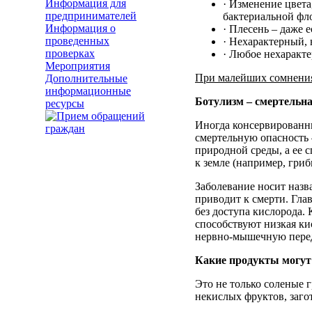
Информация для
· Изменение цвета
предпринимателей
бактериальной фл
Информация о
· Плесень – даже 
проведенных
· Нехарактерный, 
проверках
· Любое нехаракт
Мероприятия
При малейших сомнениях
Дополнительные
информационные
Ботулизм – смертельна
ресурсы
Иногда консервированны
смертельную опасность 
природной среды, а ее 
к земле (например, гриб
Заболевание носит назва
приводит к смерти. Гла
без доступа кислорода.
способствуют низкая ки
нервно-мышечную переда
Какие продукты могут
Это не только соленые г
некислых фруктов, заго