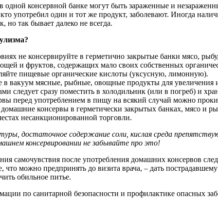
 в одной консервной банке могут быть зараженные и незараженн
, кто употребил один и тот же продукт, заболевают. Иногда нал
, но так бывает далеко не всегда.
тулизма?
виях не консервируйте в герметично закрытые банки мясо, рыбу
вощей и фруктов, содержащих мало своих собственных органическ
вляйте пищевые органические кислоты (уксусную, лимонную).
е в вакуум мясные, рыбные, овощные продукты для увеличения и
ками следует сразу поместить в холодильник (или в погреб) и хр
рвы перед употреблением в пищу на всякий случай можно прокип
 домашние консервы в герметически закрытых банках, мясо и р
местах несанкционированной торговли.
уры, достаточное содержание соли, кислая среда препятствуют
машнем консервировании не забывайте про это!
ния самочувствия после употребления домашних консервов след
 что можно предпринять до визита врача, – дать пострадавшем
чить обильное питье.
мации по санитарной безопасности и профилактике опасных заб