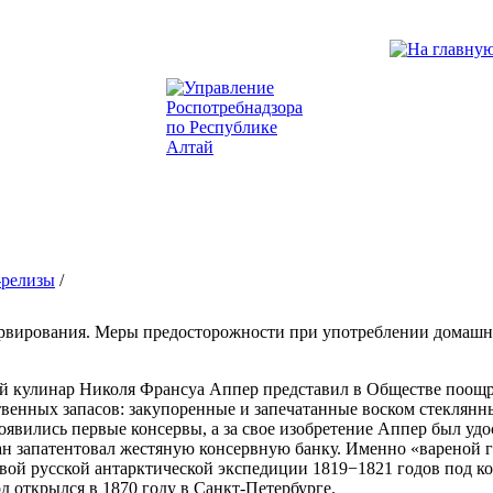
-релизы
/
сервирования. Меры предосторожности при употреблении домашн
ий кулинар Николя Франсуа Аппер представил в Обществе поощр
венных запасов: закупоренные и запечатанные воском стеклянн
появились первые консервы, а за свое изобретение Аппер был удо
 запатентовал жестяную консервную банку. Именно «вареной г
вой русской антарктической экспедиции 1819−1821 годов под к
д открылся в 1870 году в Санкт-Петербурге.