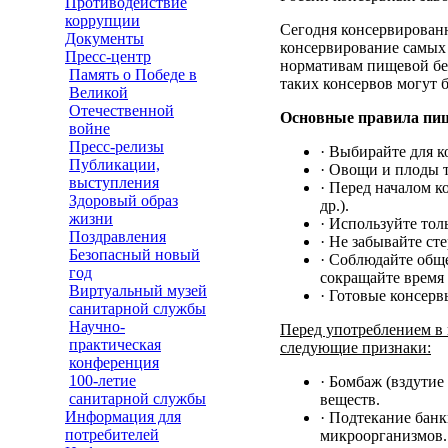
Противодействие
коррупции
Сегодня консервирован
Документы
консервирование самых 
Пресс-центр
нормативам пищевой без
Память о Победе в
таких консервов могут 
Великой
Отечественной
Основные правила пищ
войне
Пресс-релизы
· Выбирайте для 
Публикации,
· Овощи и плоды 
выступления
· Перед началом 
Здоровый образ
др.).
жизни
· Используйте тол
Поздравления
· Не забывайте ст
Безопасный новый
· Соблюдайте обще
год
сокращайте время
Виртуальный музей
· Готовые консерв
санитарной службы
Научно-
Перед употреблением в 
практическая
следующие признаки:
конференция
100-летие
· Бомбаж (вздутие
санитарной службы
веществ.
Информация для
· Подтекание бан
потребителей
микроорганизмов.