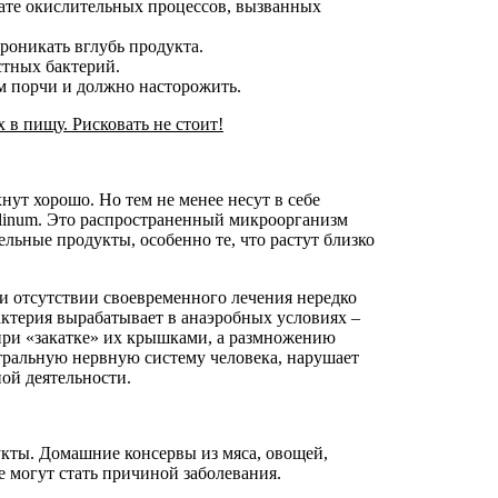
тате окислительных процессов, вызванных
роникать вглубь продукта.
стных бактерий.
м порчи и должно насторожить.
 в пищу. Рисковать не стоит!
ут хорошо. Но тем не менее несут в себе
tulinum. Это распространенный микроорганизм
льные продукты, особенно те, что растут близко
при отсутствии своевременного лечения нередко
актерия вырабатывает в анаэробных условиях –
 при «закатке» их крышками, а размножению
тральную нервную систему человека, нарушает
ой деятельности.
дукты. Домашние консервы из мяса, овощей,
е могут стать причиной заболевания.