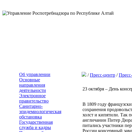
Об управлении
/
Пресс-центр
/
Пресс
Основные
направления
23 октября – День кон
деятельности
Электронное
правительство
В 1809 году французск
Санитарно-
сохранения продовольст
эпидемиологическая
холст и кипятили. Так 
обстановка
англичанин Питер Дюран
Государственная
питались участники пер
служба и кадры
России консервный заво