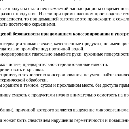
ные продукты стали неотъемлемой частью рациона современного
разных продуктов. И если при промышленном производстве техн
опасности, то при домашней заготовке это происходит, к сожал
быть достаточно серьезными.
евой безопасности при домашнем консервировании и употре
консервации только свежие, качественные продукты, не имеющие
тщательно промойте под проточной водой.
консервирования тщательно вымойте руки, кухонные поверхност
ько чистые, предварительно стерилизованные емкости.
ерилизовать и крышки.
принятую технологию консервирования, не уменьшайте количест
 термической обработки.
ы храните в темном, сухом и прохладном месте, без доступа пря
пищу емкость с продуктами нужно внимательно осмотреть на п
 банки), причиной которого является выделение микроорганизма
ки может быть следствием нарушения герметичности и повышени