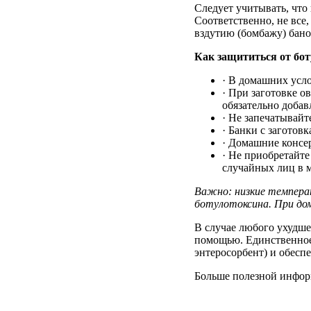
Следует учитывать, что
Соответственно, не все
вздутию (бомбажу) банок
Как защититься от бо
· В домашних усло
· При заготовке о
обязательно доба
· Не запечатывайт
· Банки с заготов
· Домашние консе
· Не приобретайте
случайных лиц в 
Важно: низкие температ
ботулотоксина. При до
В случае любого ухудше
помощью. Единственное,
энтеросорбент) и обеспе
Больше полезной инфор