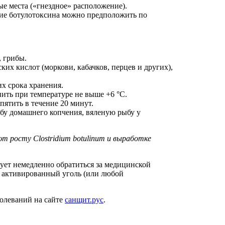
ые места («гнездное» расположение).
ичие ботулотоксина можно предположить по
, грибы.
их кислот (моркови, кабачков, перцев и других),
х срока хранения.
анить при температуре не выше +6 °C.
ятить в течение 20 минут.
ыбу домашнего копчения, вяленую рыбу у
 росту Clostridium botulinum и выработке
ует немедленно обратиться за медицинской
у активированный уголь (или любой
олеваний на сайте
санщит.рус
.