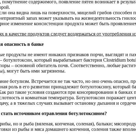
, помутнение содержимого, появление пятен возникает в резуль
орой.
если она видна лишь на поверхности, мицелий грибов способен п
неприятный запах может указывать на жизнедеятельность гнило
ерное изменение консистенции продукта может быть проявление
 в качестве продуктов следует воздержаться от употребления их
я опасность в банке
е продукты не имеют никаких признаков порчи, выглядят и пахн
– ботулотоксин, который вырабатывает бактерия Clostridium bo
споры – основной обитатель почв. Соответственно, любые растите
ы), могут быть ими загрязнены.
ние ботулизм. Встречается не так часто, но оно очень опасно, 
вная роль в его развитии принадлежит ботулотоксину, который б
 Как раз такие условия создаются при консервировании в банках
слотность и комнатная температура. Ботулотоксин поражает цен
чу, а в тяжелых случаях вызывает остановку дыхания и сердечн
 стать источником отравления ботулотоксином?
рибы, но и рыба (вяленая, копченая, соленая), балыки; мясопро
товки из рыбы и мяса домашнего копчения, соления также вполн