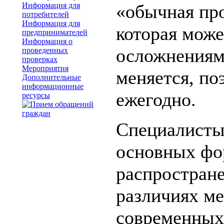
Информация для
«обычная про
потребителей
Информация для
которая може
предпринимателей
Информация о
осложнениям
проведенных
проверках
Мероприятия
меняется, по
Дополнительные
информационные
ежегодно.
ресурсы
Специалисты 
основных фо
распростран
различиях м
современных