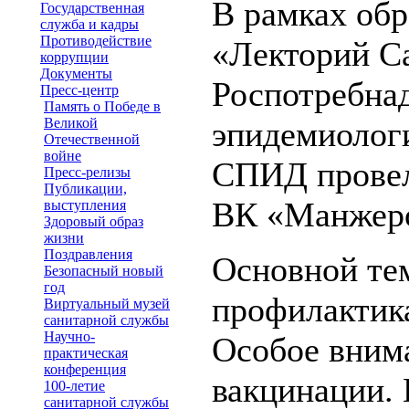
В рамках обр
Государственная
служба и кадры
Противодействие
«Лекторий С
коррупции
Документы
Роспотребнад
Пресс-центр
Память о Победе в
Великой
эпидемиологи
Отечественной
войне
СПИД провел
Пресс-релизы
Публикации,
ВК «Манжер
выступления
Здоровый образ
жизни
Поздравления
Основной тем
Безопасный новый
год
профилактик
Виртуальный музей
санитарной службы
Научно-
Особое вним
практическая
конференция
вакцинации. 
100-летие
санитарной службы