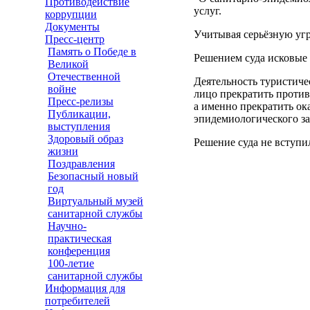
Противодействие
услуг.
коррупции
Документы
Учитывая серьёзную угр
Пресс-центр
Память о Победе в
Решением суда исковые
Великой
Отечественной
Деятельность туристиче
войне
лицо прекратить против
Пресс-релизы
а именно прекратить ок
Публикации,
эпидемиологического з
выступления
Здоровый образ
Решение суда не вступи
жизни
Поздравления
Безопасный новый
год
Виртуальный музей
санитарной службы
Научно-
практическая
конференция
100-летие
санитарной службы
Информация для
потребителей