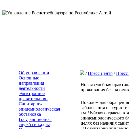
Об управлении
/
Пресс-центр
/
Пресс
Основные
направления
Новая судебная практик
деятельности
проживания без наличи
Электронное
правительство
Поводом для обращения 
Санитарно-
заболевания на туристи
эпидемиологическая
км. Чуйского тракта, в
обстановка
эпидемиологического б
Государственная
целях без наличия сани
служба и кадры
"О санитарно-эпидемио