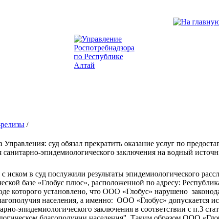
-релизы
/
а Управления: суд обязал прекратить оказание услуг по предост
я санитарно-эпидемиологического заключения на водный источ
с иском в суд послужили результаты эпидемиологического рас
ческой базе «Глобус плюс», расположенной по адресу: Республи
 ходе которого установлено, что ООО «Глобус» нарушено законода
лагополучия населения, а именно: ООО «Глобус» допускается и
тарно-эпидемиологического заключения в соответствии с п.3 стат
логическом благополучии населения". Таким образом ООО «Глоб