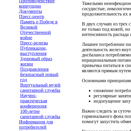
Противодействие
Тяжелыми неинфекционн
коррупции
сосудистые, онкологиче
Документы
продолжительность их ж
Пресс-центр
Память о Победе в
В двух случаях из трех 
Великой
не только под кожей, н
Отечественной
интенсивность распада 
войне
Пресс-релизы
Лишнее потребление пищ
Публикации,
деятельность желез вну
выступления
дисбаланса потребляемо
Здоровый образ
нерациональным питание
жизни
привычка питаться в си
Поздравления
являются прямым путем 
Безопасный новый
год
Основными принципами,
Виртуальный музей
санитарной службы
снижение потребл
Научно-
регулярные заняти
практическая
недопущение запу
конференция
Важно следить за суто
100-летие
гормонального фона поз
санитарной службы
помогут запустить обм
Информация для
потребителей