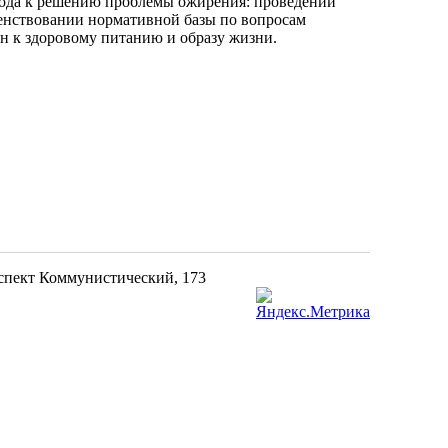
дхода к решению проблемы ожирения: проведении
енствовании нормативной базы по вопросам
 к здоровому питанию и образу жизни.
оспект Коммунистический, 173