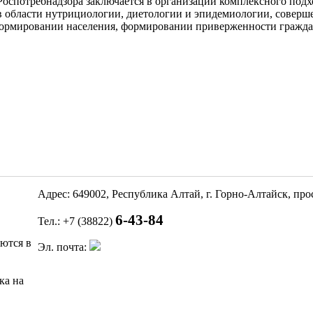
 Роспотребнадзора заключается в организации комплексного по
в области нутрициологии, диетологии и эпидемиологии, соверш
формировании населения, формировании приверженности граждан
Адрес: 649002, Республика Алтай, г. Горно-Алтайск, пр
6-43-84
Тел.: +7 (38822)
яются в
Эл. почта:
ка на