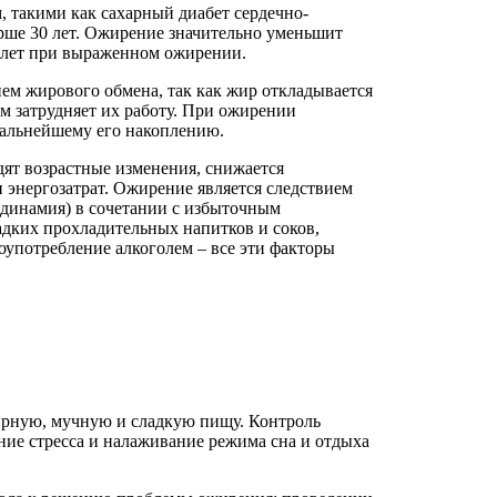
такими как сахарный диабет сердечно-
арше 30 лет. Ожирение значительно уменьшит
5 лет при выраженном ожирении.
нием жирового обмена, так как жир откладывается
ом затрудняет их работу. При ожирении
дальнейшему его накоплению.
дят возрастные изменения, снижается
 энергозатрат. Ожирение является следствием
одинамия) в сочетании с избыточным
дких прохладительных напитков и соков,
оупотребление алкоголем – все эти факторы
ирную, мучную и сладкую пищу. Контроль
ие стресса и налаживание режима сна и отдыха