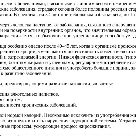
ыми заболеваниями, связанными с лишним весом и ожирением, 
ские заболевания, страдают сегодня более половины россиян ст
изни. В среднем - на 3-5 лет при небольшом избытке веса, до 1
смерть человека наступает от заболевания, связанного с наруше
о и на поверхности внутренних органов, что значительным образ
жира снижается, а избыточное поступление пищи способствует 
и особенно опасно после 40–45 лет, когда в организме происхо
тренней секреции, уменьшаются интенсивность обмена веществ и
й и затрачиваемой энергии. Низкая физическая активность (гип
м, богатым жирами и углеводами, регулярное употребление сла
стеме общественного питания и употреблять большие порции, зл
к развитию заболевания.
 предотвращающими развитие патологии, являются:
ения алкогольных напитков,
я спортом,
щенности хронических заболеваний.
чной нормой калорий. Необходимо исключить из употребления ж
волит предотвратить нарушения эндокринной системы. Устранен
енные процессы, ускоряющие процесс жиросжигания.