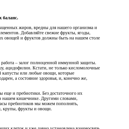
 баланс.
сыщенных жиров, вредны для нашего организма и
элементов. Добавляйте свежие фрукты, ягоды,
их овощей и фруктов должны быть на нашем столе
работа – залог полноценной иммунной защиты.
шу, ацидофилин. Кстати, не только кисломолочные
й капусты или любые овощи, которые
рен, а состояние здоровья, и, конечно же,
 еще и пребиотики. Без достаточного их
 в нашем кишечнике. Другими словами,
пасы пребиотиков мы можем пополнять,
, крупы, фрукты и овощи.
аших клеток и уже давно установлена взаимосвязь