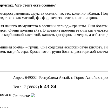
фруктах. Что стоит есть осенью?
распространенных фруктах осенью, то, это, конечно, яблоки. По
в, таких как магний, фосфор, железо, селен, калий и цинк.
я нашего иммунитета в осенний период – гранаты. Они богаты
зом. Очень полезна айва. В древние времена ее считали чудотво
 аскорбиновой кислотой, калием, фосфором и медью, а избыток
минная бомба» – груша. Она содержат аскорбиновую кислоту, в
елен, натрий, сера. Кроме того, груши богаты растворимой клет
Адрес: 649002, Республика Алтай, г. Горно-Алтайск, пр
6-43-84
Тел.: +7 (38822)
яются в
Эл. почта:
ка на