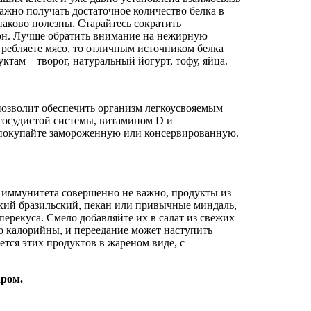
жно получать достаточное количество белка в
наково полезны. Старайтесь сократить
кон. Лучше обратить внимание на нежирную
требляете мясо, то отличным источником белка
ктам – творог, натуральный йогурт, тофу, яйца.
позволит обеспечить организм легкоусвояемым
сосудистой системы, витамином D и
, покупайте замороженную или консервированную.
я иммунитета совершенно не важно, продукты из
ский бразильский, пекан или привычные миндаль,
перекуса. Смело добавляйте их в салат из свежих
но калорийны, и переедание может наступить
ется этих продуктов в жареном виде, с
аром.