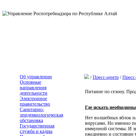
Об управлении
/
Пресс-центр
/
Пресс
Основные
направления
Питание по сезону. Пр
деятельности
Электронное
правительство
Где искать необходим
Санитарно-
эпидемиологическая
Нет волшебных яблок и
обстановка
вирусами. Но именно пи
Государственная
иммунной системы. И зн
служба и кадры
ежедневно и состояние