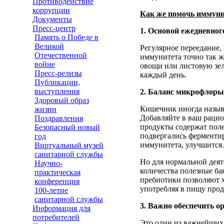
Противодействие
коррупции
Как же помочь иммуни
Документы
Пресс-центр
1. Основой ежедневног
Память о Победе в
Великой
Регулярное переедание,
Отечественной
иммунитета точно так ж
войне
овощи или листовую зе
Пресс-релизы
каждый день.
Публикации,
выступления
2. Баланс микрофлоры
Здоровый образ
Кишечник иногда назыв
жизни
Добавляйте в ваш рацио
Поздравления
продукты содержат пол
Безопасный новый
подвергались ферментир
год
иммунитета, улучшится.
Виртуальный музей
санитарной службы
Но для нормальной деят
Научно-
количества полезные ба
практическая
пребиотики позволяют 
конференция
употребляя в пищу про
100-летие
санитарной службы
3. Важно обеспечить о
Информация для
потребителей
Это один из важнейших 