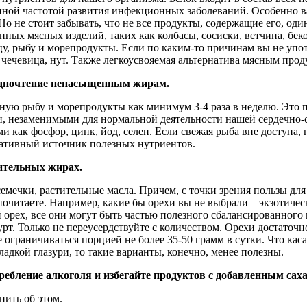
ной частотой развития инфекционных заболеваний. Особенно ва
Но не стоит забывать, что не все продукты, содержащие его, оди
нных мясных изделий, таких как колбасы, сосиски, ветчина, бе
ицу, рыбу и морепродукты. Если по каким-то причинам вы не упо
 чечевица, нут. Также легкоусвояемая альтернатива мясным проду
едпочтение ненасыщенным жирам.
ую рыбу и морепродукты как минимум 3-4 раза в неделю. Это 
и, незаменимыми для нормальной деятельности нашей сердечно-
и как фосфор, цинк, йод, селен. Если свежая рыба вне доступа
нативный источник полезных нутриентов.
тительных жирах.
семечки, растительные масла. Причем, с точки зрения пользы дл
почитаете. Например, какие бы орехи вы не выбрали – экзотиче
 орех, все они могут быть частью полезного сбалансированного 
урт. Только не переусердствуйте с количеством. Орехи достаточ
ограничиваться порцией не более 35-50 грамм в сутки. Что каса
адкой глазури, то такие варианты, конечно, менее полезны.
ребление алкоголя и избегайте продуктов с добавленным сах
ить об этом.