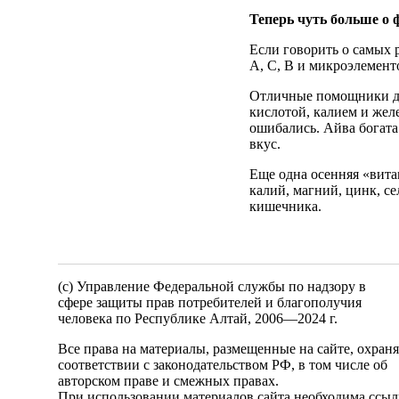
Теперь чуть больше о 
Если говорить о самых 
А, С, В и микроэлементо
Отличные помощники дл
кислотой, калием и желе
ошибались. Айва богата
вкус.
Еще одна осенняя «вита
калий, магний, цинк, с
кишечника.
(c) Управление Федеральной службы по надзору в
сфере защиты прав потребителей и благополучия
человека по Республике Алтай,
2006—2024 г.
Все права на материалы, размещенные на сайте, охран
соответствии с законодательством РФ, в том числе об
авторском праве и смежных правах.
При использовании материалов сайта необходима ссыл