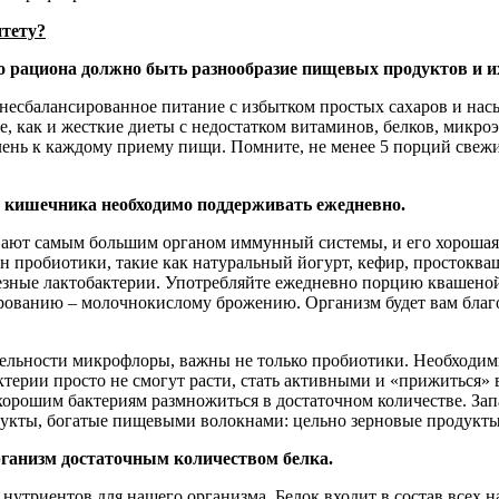
тету?
о рациона должно быть разнообразие пищевых продуктов и их
 несбалансированное питание с избытком простых сахаров и на
е, как и жесткие диеты с недостатком витаминов, белков, микро
лень к каждому приему пищи. Помните, не менее 5 порций свеж
 кишечника необходимо поддерживать ежедневно.
ают самым большим органом иммунный системы, и его хорошая 
н пробиотики, такие как натуральный йогурт, кефир, простоква
езные лактобактерии. Употребляйте ежедневно порцию квашено
ованию – молочнокислому брожению. Организм будет вам благода
ельности микрофлоры, важны не только пробиотики. Необходимы
ктерии просто не смогут расти, стать активными и «прижиться»
хорошим бактериям размножиться в достаточном количестве. За
дукты, богатые пищевыми волокнами: цельно зерновые продукты
рганизм достаточным количеством белка.
нутриентов для нашего организма. Белок входит в состав всех н