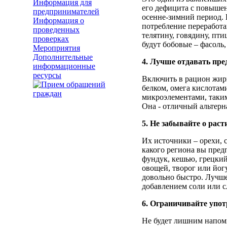
Информация для
его дефицита с повышен
предпринимателей
осенне-зимний период. 
Информация о
потребление переработа
проведенных
телятину, говядину, пт
проверках
будут бобовые – фасоль,
Мероприятия
Дополнительные
4. Лучше отдавать пр
информационные
ресурсы
Включить в рацион жирн
белком, омега кислотам
микроэлементами, таким
Она - отличный альтер
5. Не забывайте о рас
Их источники – орехи, 
какого региона вы пред
фундук, кешью, грецкий
овощей, творог или йог
довольно быстро. Лучше 
добавлением соли или сл
6. Ограничивайте упот
Не будет лишним напомн