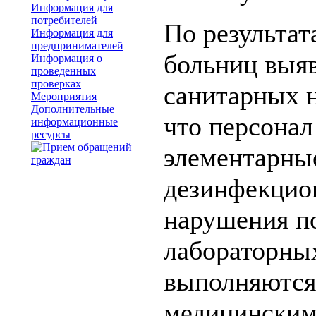
Информация для
потребителей
По результат
Информация для
предпринимателей
больниц выя
Информация о
проведенных
проверках
санитарных н
Мероприятия
Дополнительные
что персонал
информационные
ресурсы
элементарны
дезинфекцио
нарушения п
лабораторных
выполняются
медицинским