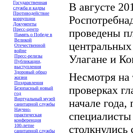
Государственная
В августе 20
служба и кадры
Противодействие
Роспотребнад
коррупции
Документы
Пресс-центр
проведены п
Память о Победе в
Великой
центральных
Отечественной
войне
Улагане и Ко
Пресс-релизы
Публикации,
выступления
Здоровый образ
Несмотря на 
жизни
Поздравления
проверках гл
Безопасный новый
год
Виртуальный музей
начале года,
санитарной службы
Научно-
специалисты
практическая
конференция
100-летие
столкнулись 
санитарной службы