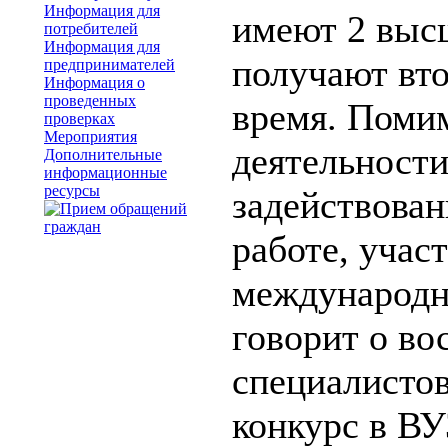
Информация для
имеют 2 выс
потребителей
Информация для
получают вт
предпринимателей
Информация о
проведенных
время. Поми
проверках
Мероприятия
деятельности
Дополнительные
информационные
ресурсы
задействован
работе, учас
международн
говорит о во
специалистов
конкурс в ВУ