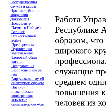
Государственная
служба и кадры
Противодействие
коррупции
Работа Управ
Документы
Пресс-центр
Республике А
Память о Победе в
Великой
Отечественной
образом, что
войне
Пресс-релизы
широкого кру
Публикации,
выступления
Здоровый образ
профессионал
жизни
Поздравления
служащие про
Безопасный новый
год
Виртуальный музей
среднем один
санитарной службы
Научно-
повышения к
практическая
конференция
человек из к
100-летие
санитарной службы