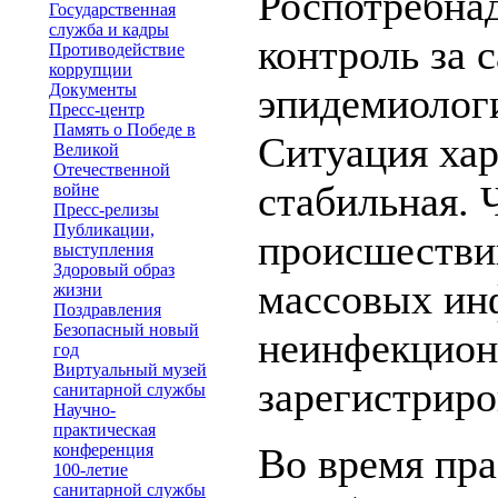
Роспотребна
Государственная
служба и кадры
контроль за 
Противодействие
коррупции
Документы
эпидемиологи
Пресс-центр
Память о Победе в
Ситуация хар
Великой
Отечественной
стабильная.
войне
Пресс-релизы
Публикации,
происшестви
выступления
Здоровый образ
массовых ин
жизни
Поздравления
Безопасный новый
неинфекцион
год
Виртуальный музей
зарегистриро
санитарной службы
Научно-
практическая
конференция
Во время пр
100-летие
санитарной службы