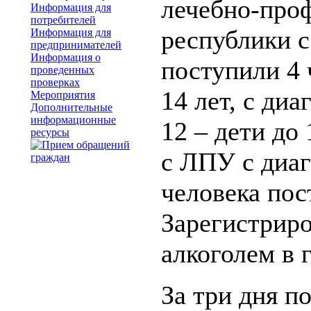
лечебно-про
Информация для
потребителей
республики с
Информация для
предпринимателей
Информация о
поступили 4 
проведенных
проверках
14 лет, с ди
Мероприятия
Дополнительные
информационные
12 – дети до 
ресурсы
с ЛПУ с диаг
человека пос
Зарегистриро
алкоголем в 
За три дня п